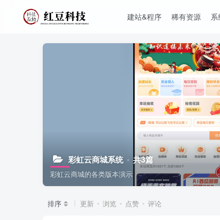
建站&程序
稀有资源
系
彩虹云商城系统
共3篇
彩虹云商城的各类版本演示
排序
更新
浏览
点赞
评论