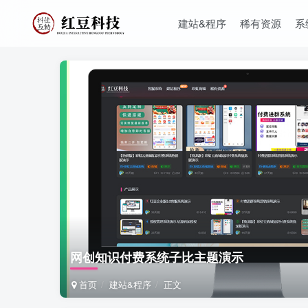
建站&程序
稀有资源
系
网创知识付费系统子比主题演示
首页
建站&程序
正文