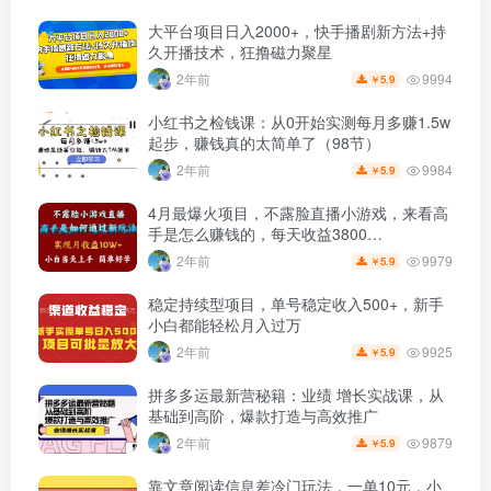
大平台项目日入2000+，快手播剧新方法+持
久开播技术，狂撸磁力聚星
9994
2年前
5.9
￥
小红书之检钱课：从0开始实测每月多赚1.5w
起步，赚钱真的太简单了（98节）
9984
2年前
5.9
￥
4月最爆火项目，不露脸直播小游戏，来看高
手是怎么赚钱的，每天收益3800…
9979
2年前
5.9
￥
稳定持续型项目，单号稳定收入500+，新手
小白都能轻松月入过万
9925
2年前
5.9
￥
拼多多运最新营秘籍：业绩 增长实战课，从
基础到高阶，爆款打造与高效推广
9879
2年前
5.9
￥
靠文章阅读信息差冷门玩法，一单10元，小