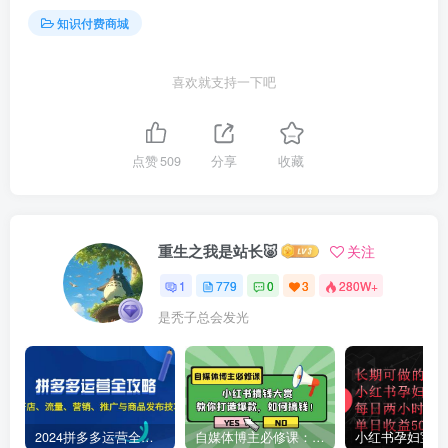
知识付费商城
喜欢就支持一下吧
点赞
509
分享
收藏
重生之我是站长🐷
关注
1
779
0
3
280W+
是秃子总会发光
2024拼多多运营全攻略：开店、流量、营销、推广与商品发布技巧（无水印）
自媒体博主必修课：小红书搞钱大赏，教你打造爆款，如何搞钱（11节课）