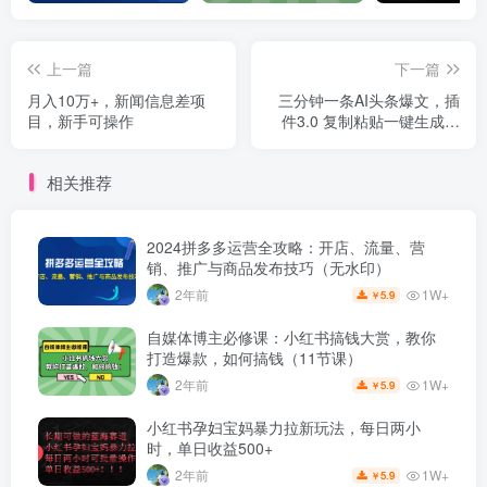
上一篇
下一篇
月入10万+，新闻信息差项
三分钟一条AI头条爆文，插
目，新手可操作
件3.0 复制粘贴一键生成抄
书图片 单日变现四位数
相关推荐
2024拼多多运营全攻略：开店、流量、营
销、推广与商品发布技巧（无水印）
1W+
2年前
5.9
￥
自媒体博主必修课：小红书搞钱大赏，教你
打造爆款，如何搞钱（11节课）
1W+
2年前
5.9
￥
小红书孕妇宝妈暴力拉新玩法，每日两小
时，单日收益500+
1W+
2年前
5.9
￥