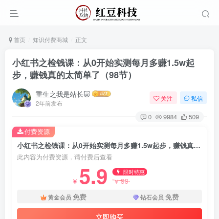
首页
知识付费商城
正文
小红书之检钱课：从0开始实测每月多赚1.5w起
步，赚钱真的太简单了（98节）
重生之我是站长🐷
关注
私信
2年前发布
0
9984
509
付费资源
小红书之检钱课：从0开始实测每月多赚1.5w起步，赚钱真的太简单了（98节）
此内容为付费资源，请付费后查看
5.9
限时特惠
99
￥
￥
免费
免费
黄金会员
钻石会员
立即购买