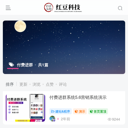
付费进群
共1篇
排序
更新
浏览
点赞
评论
付费进群系统5.6营销系统演示
建站&程序
演示
首页置顶
2年前
9244