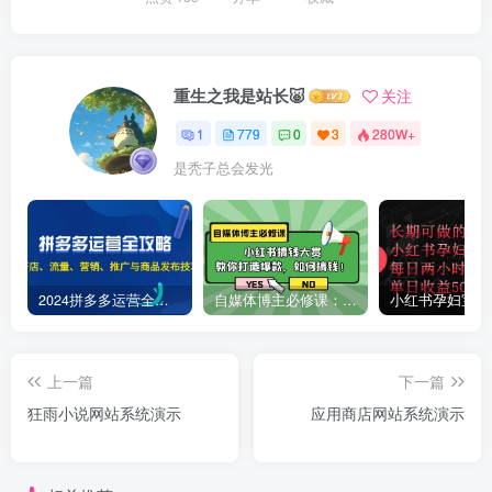
重生之我是站长🐷
关注
1
779
0
3
280W+
是秃子总会发光
2024拼多多运营全攻略：开店、流量、营销、推广与商品发布技巧（无水印）
自媒体博主必修课：小红书搞钱大赏，教你打造爆款，如何搞钱（11节课）
上一篇
下一篇
狂雨小说网站系统演示
应用商店网站系统演示