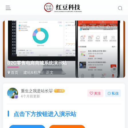
0
4760
135
B2C零售电商商城系统演示站
首页
建站&程序
正文
重生之我是站长🐷
关注
私信
4个月前更新
点击下方按钮进入演示站