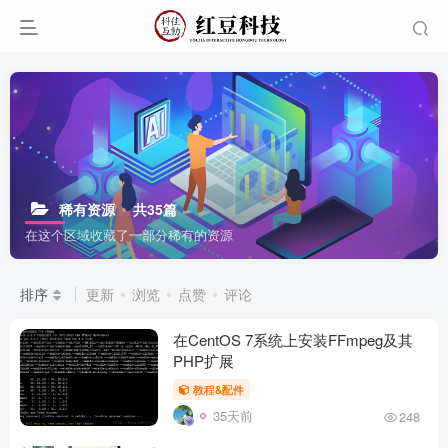
稀有资源
共35篇
在这个区域收藏了一部分稀有的资源
排序
更新
浏览
点赞
评论
在CentOS 7系统上安装FFmpeg及其
PHP扩展
教程&配件
35天前
248