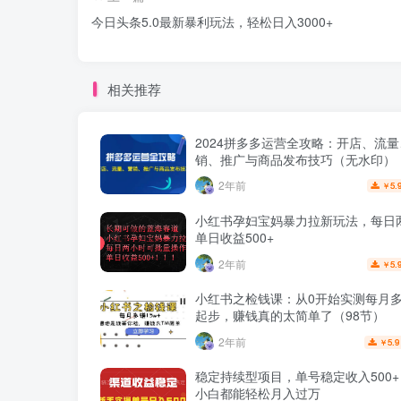
今日头条5.0最新暴利玩法，轻松日入3000+
相关推荐
2024拼多多运营全攻略：开店、流
销、推广与商品发布技巧（无水印）
2年前
5.
￥
小红书孕妇宝妈暴力拉新玩法，每日
单日收益500+
2年前
5.
￥
小红书之检钱课：从0开始实测每月多赚
起步，赚钱真的太简单了（98节）
2年前
5.9
￥
稳定持续型项目，单号稳定收入500
小白都能轻松月入过万