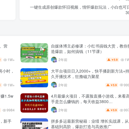
一键生成原创爆款怀旧视频，情怀爆款玩法，小白也可
3
量、营
自媒体博主必修课：小红书搞钱大赏，教你
造爆款，如何搞钱（11节课）
1W+
1
2年前
9
5.9
￥
两小时，
大平台项目日入2000+，快手播剧新方法+
久开播技术，狂撸磁力聚星
1W+
99
2年前
9
5.9
￥
1.5w
4月最爆火项目，不露脸直播小游戏，来看
手是怎么赚钱的，每天收益3800…
9984
99
2年前
5.9
￥
+，新手
拼多多运最新营秘籍：业绩 增长实战课，从
基础到高阶，爆款打造与高效推广