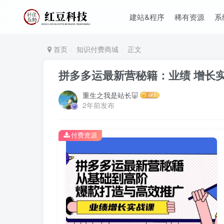
建站&程序
稀有资源
系
首页
知识付费商城
正文
拼多多运最新营秘籍：业绩 增长
重生之我是站长🐷
2年前发布
付费资源