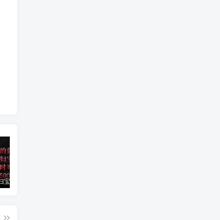
小红书孕妇宝妈暴力拉新玩法，每日两小时，单日收益500+
大平台项目日入2000+，快手播剧新方法+持久开播技术，狂撸磁力聚星
小红书之检钱课：从0开始实测每月多赚1.5w起步，赚钱真的太简单了（98节）
篇