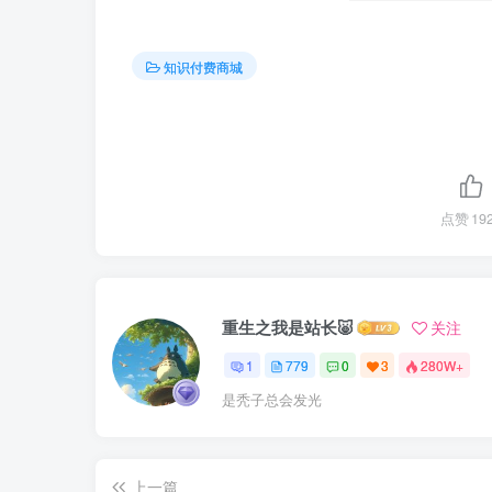
知识付费商城
点赞
19
重生之我是站长🐷
关注
1
779
0
3
280W+
是秃子总会发光
上一篇