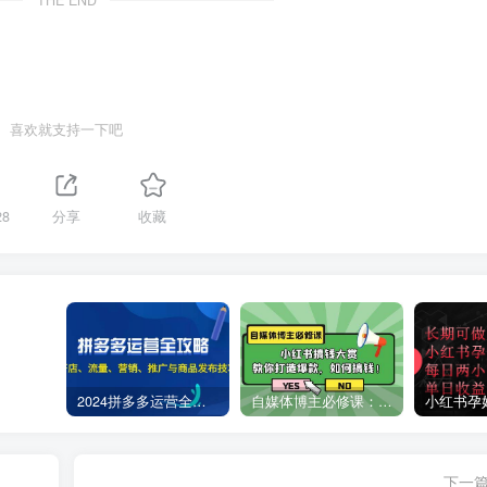
THE END
喜欢就支持一下吧
28
分享
收藏
2024拼多多运营全攻略：开店、流量、营销、推广与商品发布技巧（无水印）
自媒体博主必修课：小红书搞钱大赏，教你打造爆款，如何搞钱（11节课）
下一