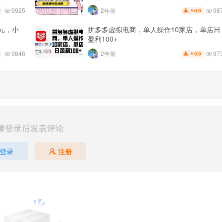
9925
98
2年前
5.9
￥
元，小
拼多多虚拟电商，单人操作10家店，单店日
盈利100+
9846
97
2年前
5.9
￥
请登录后发表评论
登录
注册