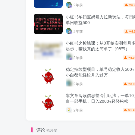
2年前
5.
￥
小红书孕妇宝妈暴力拉新玩法，每日
单日收益500+
2年前
5.
￥
小红书之检钱课：从0开始实测每月多赚
起步，赚钱真的太简单了（98节）
2年前
5.9
￥
稳定持续型项目，单号稳定收入500
小白都能轻松月入过万
2年前
5.9
￥
靠文章阅读信息差冷门玩法，一单10
白一部手机，日入2000+轻轻松松
2年前
5.9
￥
评论
抢沙发