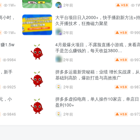
1W+
1
2年前
9
5.9
￥
两小时，
大平台项目日入2000+，快手播剧新方法+
久开播技术，狂撸磁力聚星
1W+
99
2年前
9
5.9
￥
1.5w
4月最爆火项目，不露脸直播小游戏，来看
手是怎么赚钱的，每天收益3800…
9984
99
2年前
5.9
￥
+，新手
拼多多运最新营秘籍：业绩 增长实战课，从
基础到高阶，爆款打造与高效推广
9925
98
2年前
5.9
￥
元，小
拼多多虚拟电商，单人操作10家店，单店日
盈利100+
9846
97
2年前
5.9
￥