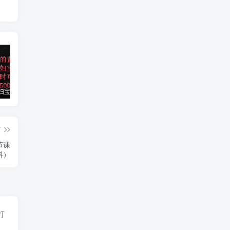
小红书孕妇宝妈暴力拉新玩法，每日两小时，单日收益500+
大平台项目日入2000+，快手播剧新方法+持久开播技术，狂撸磁力聚星
小红书之检钱课：从0开始实测每月多赚1.5w起步，赚钱真的太简单了（98节）
篇
节课
料）
打