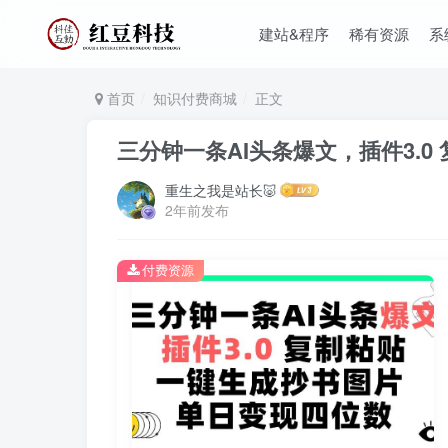
建站&程序
稀有资源
系
首页
知识付费商城
正文
三分钟一条AI头条爆文，插件3.
重生之我是站长🐷
2年前发布
付费资源