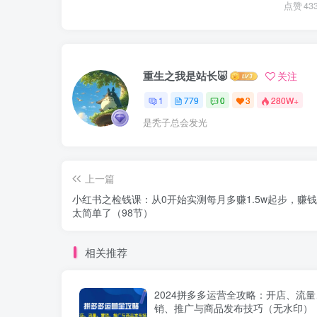
点赞
43
重生之我是站长🐷
关注
1
779
0
3
280W+
是秃子总会发光
上一篇
小红书之检钱课：从0开始实测每月多赚1.5w起步，赚
太简单了（98节）
相关推荐
2024拼多多运营全攻略：开店、流
销、推广与商品发布技巧（无水印）