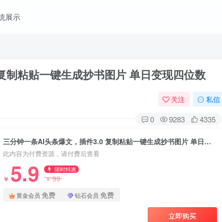
统展示
0 复制粘贴一键生成抄书图片 单日变现四位数
关注
私信
0
9283
4335
三分钟一条AI头条爆文，插件3.0 复制粘贴一键生成抄书图片 单日变现四位数
此内容为付费资源，请付费后查看
5.9
限时特惠
99
￥
￥
免费
免费
黄金会员
钻石会员
立即购买