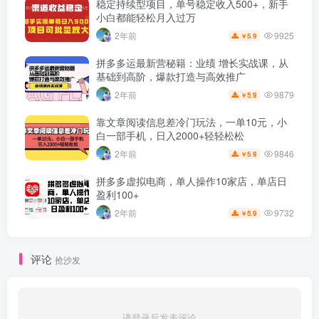
稳定持续型项目，单号稳定收入500+，新手
小白都能轻松月入过万
9925
2年前
5.9
￥
拼多多运最新营秘籍：业绩 增长实战课，从
基础到高阶，爆款打造与高效推广
9879
2年前
5.9
￥
靠文章阅读信息差冷门玩法，一单10元，小
白一部手机，日入2000+轻轻松松
9846
2年前
5.9
￥
拼多多虚拟电商，单人操作10家店，单店日
盈利100+
9732
2年前
5.9
￥
评论
抢沙发
请登录后发表评论