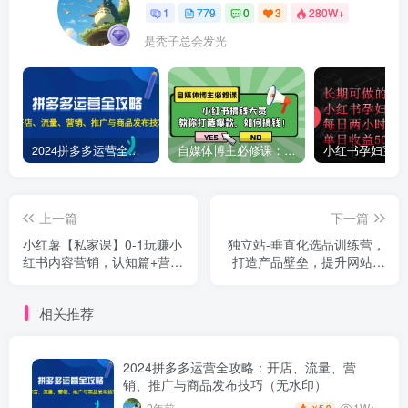
1
779
0
3
280W+
是秃子总会发光
2024拼多多运营全攻略：开店、流量、营销、推广与商品发布技巧（无水印）
自媒体博主必修课：小红书搞钱大赏，教你打造爆款，如何搞钱（11节课）
上一篇
下一篇
小红薯【私家课】0-1玩赚小
独立站-垂直化选品训练营，
红书内容营销，认知篇+营销
打造产品壁垒，提升网站利
篇+实战篇（11节课）
润（3节直播课）
相关推荐
2024拼多多运营全攻略：开店、流量、营
销、推广与商品发布技巧（无水印）
1W+
2年前
5.9
￥