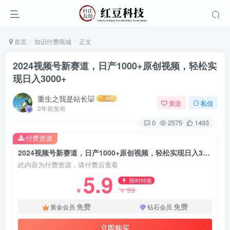
首页
知识付费商城
正文
2024视频号新赛道，日产1000+原创视频，轻松实
现日入3000+
重生之我是站长🐷
关注
私信
2年前发布
0
2575
1493
付费资源
2024视频号新赛道，日产1000+原创视频，轻松实现日入3000+
此内容为付费资源，请付费后查看
5.9
限时特惠
99
￥
￥
免费
免费
黄金会员
钻石会员
立即购买