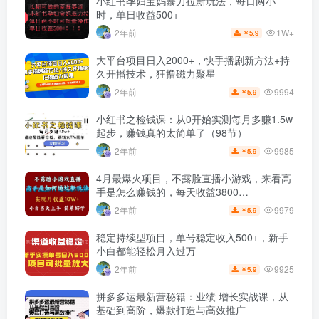
小红书孕妇宝妈暴力拉新玩法，每日两小
时，单日收益500+
1W+
2年前
5.9
￥
大平台项目日入2000+，快手播剧新方法+持
久开播技术，狂撸磁力聚星
9994
2年前
5.9
￥
小红书之检钱课：从0开始实测每月多赚1.5w
起步，赚钱真的太简单了（98节）
9985
2年前
5.9
￥
4月最爆火项目，不露脸直播小游戏，来看高
手是怎么赚钱的，每天收益3800…
9979
2年前
5.9
￥
稳定持续型项目，单号稳定收入500+，新手
小白都能轻松月入过万
9925
2年前
5.9
￥
拼多多运最新营秘籍：业绩 增长实战课，从
基础到高阶，爆款打造与高效推广