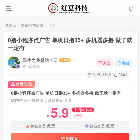
首页
知识付费商城
正文
0撸小程序点广告 单机日撸35+ 多机器多撸 做了就
一定有
重生之我是站长🐷
关注
私信
2年前发布
0
1512
3641
付费资源
0撸小程序点广告 单机日撸35+ 多机器多撸 做了就一定有
此内容为付费资源，请付费后查看
5.9
限时特惠
99
￥
￥
免费
免费
黄金会员
钻石会员
立即购买