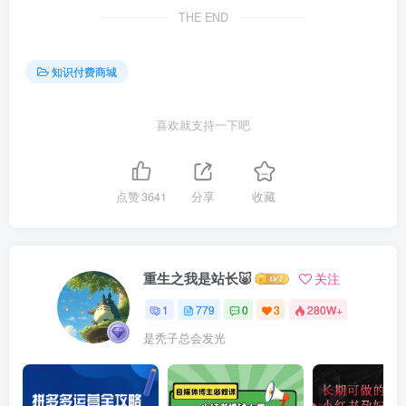
THE END
知识付费商城
喜欢就支持一下吧
点赞
3641
分享
收藏
重生之我是站长🐷
关注
1
779
0
3
280W+
是秃子总会发光