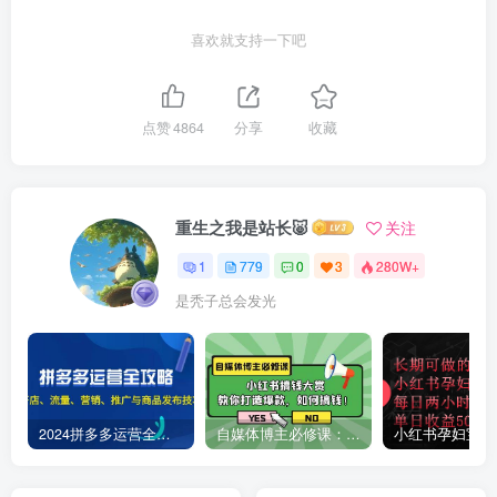
喜欢就支持一下吧
点赞
4864
分享
收藏
重生之我是站长🐷
关注
1
779
0
3
280W+
是秃子总会发光
2024拼多多运营全攻略：开店、流量、营销、推广与商品发布技巧（无水印）
自媒体博主必修课：小红书搞钱大赏，教你打造爆款，如何搞钱（11节课）