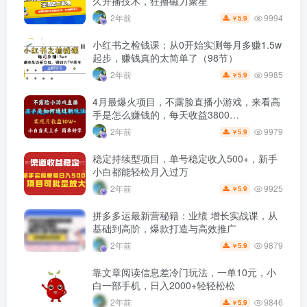
久开播技术，狂撸磁力聚星
9994
2年前
5.9
￥
小红书之检钱课：从0开始实测每月多赚1.5w
起步，赚钱真的太简单了（98节）
9985
2年前
5.9
￥
4月最爆火项目，不露脸直播小游戏，来看高
手是怎么赚钱的，每天收益3800…
9979
2年前
5.9
￥
稳定持续型项目，单号稳定收入500+，新手
小白都能轻松月入过万
9925
2年前
5.9
￥
拼多多运最新营秘籍：业绩 增长实战课，从
基础到高阶，爆款打造与高效推广
9879
2年前
5.9
￥
靠文章阅读信息差冷门玩法，一单10元，小
白一部手机，日入2000+轻轻松松
9846
2年前
5.9
￥