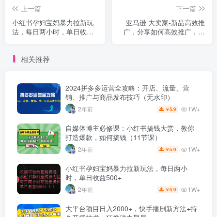
上一篇
下一篇
小红书孕妇宝妈暴力拉新玩
亚马逊 大卖家-新品高效推
法，每日两小时，单日收益
广，分享如何高效推广，打
500+
造百万美金爆款单品
相关推荐
2024拼多多运营全攻略：开店、流量、营
销、推广与商品发布技巧（无水印）
1W+
2年前
5.9
￥
自媒体博主必修课：小红书搞钱大赏，教你
打造爆款，如何搞钱（11节课）
1W+
2年前
5.9
￥
小红书孕妇宝妈暴力拉新玩法，每日两小
时，单日收益500+
1W+
2年前
5.9
￥
大平台项目日入2000+，快手播剧新方法+持