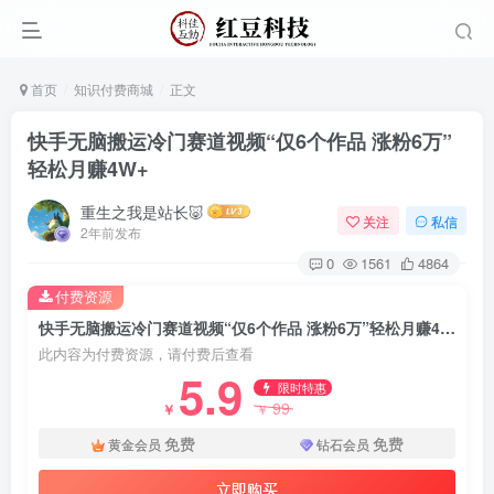
首页
知识付费商城
正文
快手无脑搬运冷门赛道视频“仅6个作品 涨粉6万”
轻松月赚4W+
重生之我是站长🐷
关注
私信
2年前发布
0
1561
4864
付费资源
快手无脑搬运冷门赛道视频“仅6个作品 涨粉6万”轻松月赚4W+
此内容为付费资源，请付费后查看
5.9
限时特惠
99
￥
￥
免费
免费
黄金会员
钻石会员
立即购买