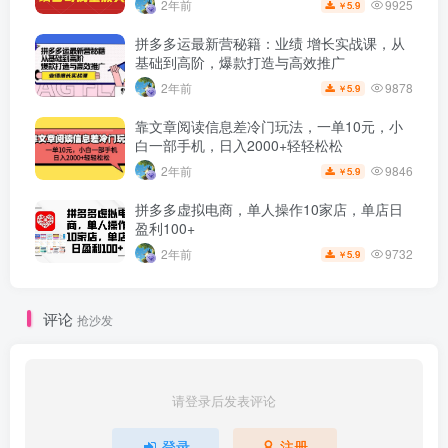
9925
2年前
5.9
￥
拼多多运最新营秘籍：业绩 增长实战课，从
基础到高阶，爆款打造与高效推广
9878
2年前
5.9
￥
靠文章阅读信息差冷门玩法，一单10元，小
白一部手机，日入2000+轻轻松松
9846
2年前
5.9
￥
拼多多虚拟电商，单人操作10家店，单店日
盈利100+
9732
2年前
5.9
￥
评论
抢沙发
请登录后发表评论
登录
注册