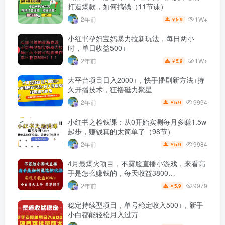
打造爆款，如何搞钱（11节课）
1W+
2年前
5.9
￥
小红书孕妇宝妈暴力拉新玩法，每日两小
时，单日收益500+
1W+
2年前
5.9
￥
大平台项目日入2000+，快手播剧新方法+持
久开播技术，狂撸磁力聚星
9994
2年前
5.9
￥
小红书之检钱课：从0开始实测每月多赚1.5w
起步，赚钱真的太简单了（98节）
9984
2年前
5.9
￥
4月最爆火项目，不露脸直播小游戏，来看高
手是怎么赚钱的，每天收益3800…
9979
2年前
5.9
￥
稳定持续型项目，单号稳定收入500+，新手
小白都能轻松月入过万