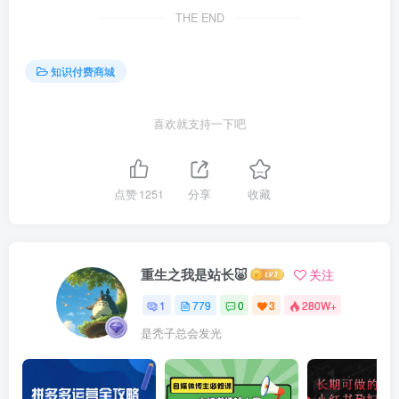
THE END
知识付费商城
喜欢就支持一下吧
点赞
1251
分享
收藏
重生之我是站长🐷
关注
1
779
0
3
280W+
是秃子总会发光