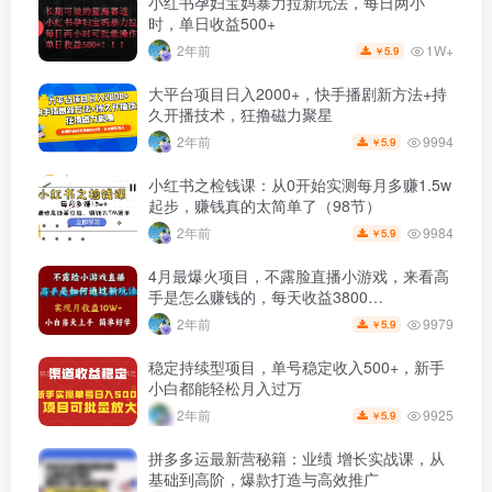
小红书孕妇宝妈暴力拉新玩法，每日两小
时，单日收益500+
1W+
2年前
5.9
￥
大平台项目日入2000+，快手播剧新方法+持
久开播技术，狂撸磁力聚星
9994
2年前
5.9
￥
小红书之检钱课：从0开始实测每月多赚1.5w
起步，赚钱真的太简单了（98节）
9984
2年前
5.9
￥
4月最爆火项目，不露脸直播小游戏，来看高
手是怎么赚钱的，每天收益3800…
9979
2年前
5.9
￥
稳定持续型项目，单号稳定收入500+，新手
小白都能轻松月入过万
9925
2年前
5.9
￥
拼多多运最新营秘籍：业绩 增长实战课，从
基础到高阶，爆款打造与高效推广