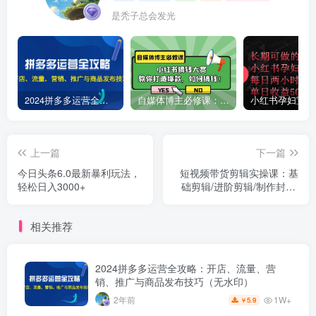
是秃子总会发光
2024拼多多运营全攻略：开店、流量、营销、推广与商品发布技巧（无水印）
自媒体博主必修课：小红书搞钱大赏，教你打造爆款，如何搞钱（11节课）
上一篇
下一篇
今日头条6.0最新暴利玩法，
短视频带货剪辑实操课：基
轻松日入3000+
础剪辑/进阶剪辑/制作封面/
不露脸剪辑/素材/等等
相关推荐
2024拼多多运营全攻略：开店、流量、营
销、推广与商品发布技巧（无水印）
1W+
2年前
5.9
￥