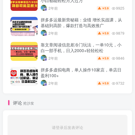
小白都能轻松月入过万
9925
2年前
5.9
￥
拼多多运最新营秘籍：业绩 增长实战课，从
基础到高阶，爆款打造与高效推广
9879
2年前
5.9
￥
靠文章阅读信息差冷门玩法，一单10元，小
白一部手机，日入2000+轻轻松松
9846
2年前
5.9
￥
拼多多虚拟电商，单人操作10家店，单店日
盈利100+
9732
2年前
5.9
￥
评论
抢沙发
请登录后发表评论