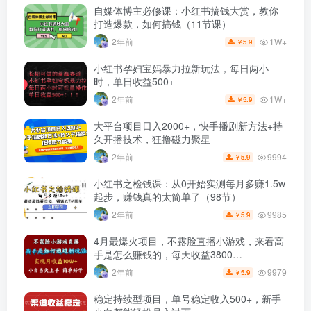
自媒体博主必修课：小红书搞钱大赏，教你
打造爆款，如何搞钱（11节课）
1W+
2年前
5.9
￥
小红书孕妇宝妈暴力拉新玩法，每日两小
时，单日收益500+
1W+
2年前
5.9
￥
大平台项目日入2000+，快手播剧新方法+持
久开播技术，狂撸磁力聚星
9994
2年前
5.9
￥
小红书之检钱课：从0开始实测每月多赚1.5w
起步，赚钱真的太简单了（98节）
9985
2年前
5.9
￥
4月最爆火项目，不露脸直播小游戏，来看高
手是怎么赚钱的，每天收益3800…
9979
2年前
5.9
￥
稳定持续型项目，单号稳定收入500+，新手