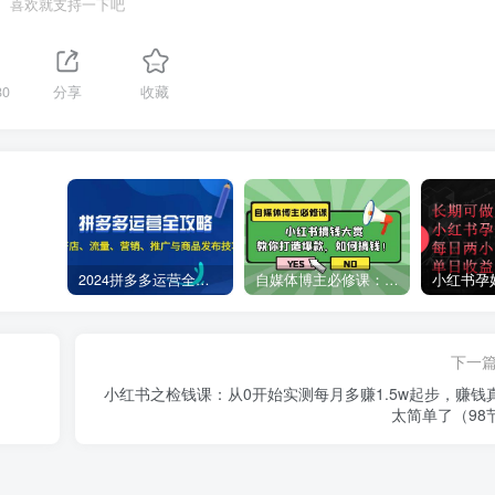
喜欢就支持一下吧
80
分享
收藏
2024拼多多运营全攻略：开店、流量、营销、推广与商品发布技巧（无水印）
自媒体博主必修课：小红书搞钱大赏，教你打造爆款，如何搞钱（11节课）
下一
小红书之检钱课：从0开始实测每月多赚1.5w起步，赚钱
太简单了（98