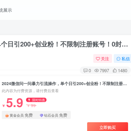
统展示
单个日引200+创业粉！不限制注册账号！0封…
关注
私信
0
7997
1480
2024微信问一问暴力引流操作，单个日引200+创业粉！不限制注册账号！0封…
此内容为付费资源，请付费后查看
5.9
限时特惠
99
￥
￥
免费
免费
黄金会员
钻石会员
立即购买