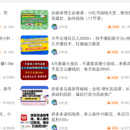
量、营
自媒体博主必修课：小红书搞钱大赏，教你
造爆款，如何搞钱（11节课）
1W+
1
2年前
9
5.9
￥
两小时，
大平台项目日入2000+，快手播剧新方法+
久开播技术，狂撸磁力聚星
1W+
99
2年前
9
5.9
￥
1.5w
4月最爆火项目，不露脸直播小游戏，来看
手是怎么赚钱的，每天收益3800…
9984
99
2年前
5.9
￥
+，新手
拼多多运最新营秘籍：业绩 增长实战课，从
基础到高阶，爆款打造与高效推广
9925
98
2年前
5.9
￥
元，小
拼多多虚拟电商，单人操作10家店，单店日
盈利100+
9846
97
2年前
5.9
￥