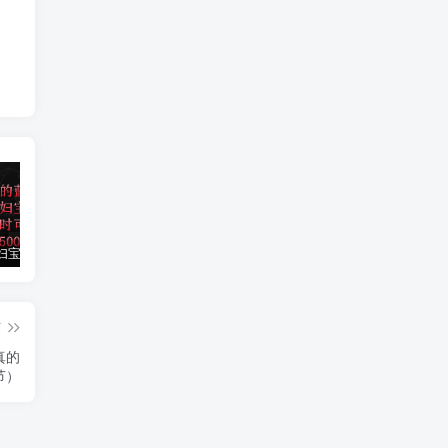
小红书孕妇宝妈暴力拉新玩法，每日两小时，单日收益500+
大平台项目日入2000+，快手播剧新方法+持久开播技术，狂撸磁力聚星
小红书之检钱课：从0开始实测每月多赚1.5w起步，赚钱真的太简单了（98节）
篇
真的
节）