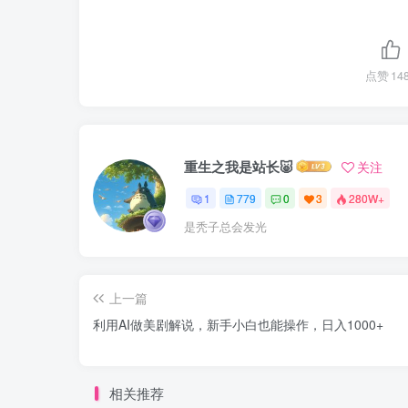
点赞
14
重生之我是站长🐷
关注
1
779
0
3
280W+
是秃子总会发光
上一篇
利用AI做美剧解说，新手小白也能操作，日入1000+
相关推荐