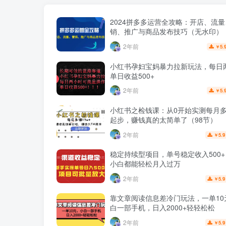
2024拼多多运营全攻略：开店、流
销、推广与商品发布技巧（无水印）
2年前
5.
￥
小红书孕妇宝妈暴力拉新玩法，每日
单日收益500+
2年前
5.
￥
小红书之检钱课：从0开始实测每月多赚
起步，赚钱真的太简单了（98节）
2年前
5.9
￥
稳定持续型项目，单号稳定收入500
小白都能轻松月入过万
2年前
5.9
￥
靠文章阅读信息差冷门玩法，一单10
白一部手机，日入2000+轻轻松松
2年前
5.9
￥