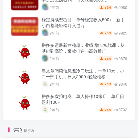
9980
2年前
5.9
￥
稳定持续型项目，单号稳定收入500+，新手
小白都能轻松月入过万
9925
2年前
5.9
￥
拼多多运最新营秘籍：业绩 增长实战课，从
基础到高阶，爆款打造与高效推广
9879
2年前
5.9
￥
靠文章阅读信息差冷门玩法，一单10元，小
白一部手机，日入2000+轻轻松松
9846
2年前
5.9
￥
拼多多虚拟电商，单人操作10家店，单店日
盈利100+
9732
2年前
5.9
￥
评论
抢沙发