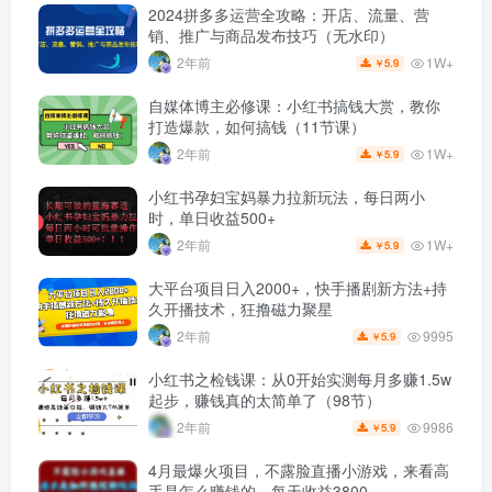
2024拼多多运营全攻略：开店、流量、营
销、推广与商品发布技巧（无水印）
1W+
2年前
5.9
￥
自媒体博主必修课：小红书搞钱大赏，教你
打造爆款，如何搞钱（11节课）
1W+
2年前
5.9
￥
小红书孕妇宝妈暴力拉新玩法，每日两小
时，单日收益500+
1W+
2年前
5.9
￥
大平台项目日入2000+，快手播剧新方法+持
久开播技术，狂撸磁力聚星
9995
2年前
5.9
￥
小红书之检钱课：从0开始实测每月多赚1.5w
起步，赚钱真的太简单了（98节）
9986
2年前
5.9
￥
4月最爆火项目，不露脸直播小游戏，来看高
手是怎么赚钱的，每天收益3800…