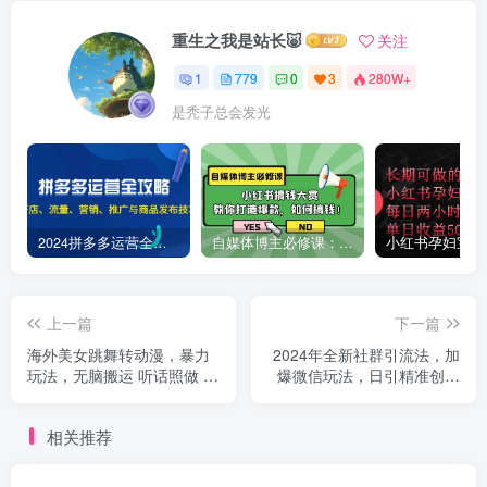
重生之我是站长🐷
关注
1
779
0
3
280W+
是秃子总会发光
2024拼多多运营全攻略：开店、流量、营销、推广与商品发布技巧（无水印）
自媒体博主必修课：小红书搞钱大赏，教你打造爆款，如何搞钱（11节课）
上一篇
下一篇
海外美女跳舞转动漫，暴力
2024年全新社群引流法，加
玩法，无脑搬运 听话照做 月
爆微信玩法，日引精准创业
入2万+【原创新玩法】
粉兼职粉200+，自己...
相关推荐