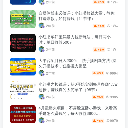
1W+
2年前
5.9
￥
自媒体博主必修课：小红书搞钱大赏，教你
打造爆款，如何搞钱（11节课）
1W+
2年前
5.9
￥
小红书孕妇宝妈暴力拉新玩法，每日两小
时，单日收益500+
1W+
2年前
5.9
￥
大平台项目日入2000+，快手播剧新方法+持
久开播技术，狂撸磁力聚星
9994
2年前
5.9
￥
小红书之检钱课：从0开始实测每月多赚1.5w
起步，赚钱真的太简单了（98节）
9985
2年前
5.9
￥
4月最爆火项目，不露脸直播小游戏，来看高
手是怎么赚钱的，每天收益3800…
9979
2年前
5.9
￥