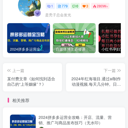
1
779
0
3
280W+
是秃子总会发光
2024拼多多运营全攻略：开店、流量、营销、推广与商品发布技巧（无水印）
自媒体博主必修课：小红书搞钱大赏，教你打造爆款，如何搞钱（11节课）
上一篇
下一篇
某付费文章《如何找到适合
2024年红海项目.通过ai制作
自己的“上等姻缘”？》
动漫视频.每天几分钟。日入
3000+.小白无脑操...
相关推荐
2024拼多多运营全攻略：开店、流量、营
销、推广与商品发布技巧（无水印）