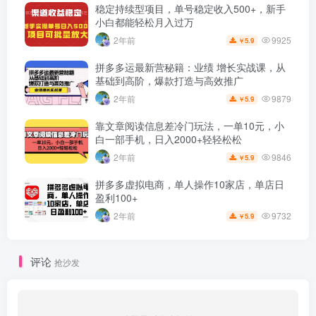
稳定持续型项目，单号稳定收入500+，新手
小白都能轻松月入过万
9925
2年前
5.9
￥
拼多多运最新营秘籍：业绩 增长实战课，从
基础到高阶，爆款打造与高效推广
9879
2年前
5.9
￥
靠文章阅读信息差冷门玩法，一单10元，小
白一部手机，日入2000+轻轻松松
9846
2年前
5.9
￥
拼多多虚拟电商，单人操作10家店，单店日
盈利100+
9732
2年前
5.9
￥
评论
抢沙发