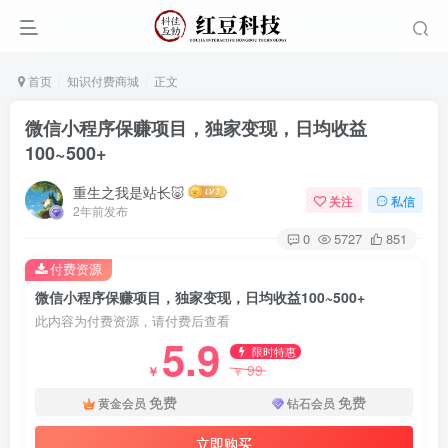
首页
知识付费商城
正文
微信小程序保赚项目，独家变现，日均收益
100~500+
重生之我是站长🐷
关注
私信
2年前发布
0
5727
851
付费资源
微信小程序保赚项目，独家变现，日均收益100~500+
此内容为付费资源，请付费后查看
5.9
限时特惠
99
￥
￥
免费
免费
黄金会员
钻石会员
立即购买