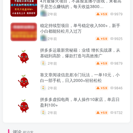
4月最爆火项目，不露脸直播小游戏，来看高
手是怎么赚钱的，每天收益3800…
9979
2年前
5.9
￥
稳定持续型项目，单号稳定收入500+，新手
小白都能轻松月入过万
9925
2年前
5.9
￥
拼多多运最新营秘籍：业绩 增长实战课，从
基础到高阶，爆款打造与高效推广
9879
2年前
5.9
￥
靠文章阅读信息差冷门玩法，一单10元，小
白一部手机，日入2000+轻轻松松
9846
2年前
5.9
￥
拼多多虚拟电商，单人操作10家店，单店日
盈利100+
9732
2年前
5.9
￥
评论
抢沙发