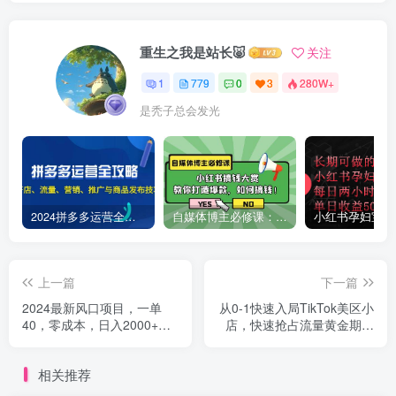
重生之我是站长🐷
关注
1
779
0
3
280W+
是秃子总会发光
2024拼多多运营全攻略：开店、流量、营销、推广与商品发布技巧（无水印）
自媒体博主必修课：小红书搞钱大赏，教你打造爆款，如何搞钱（11节课）
上一篇
下一篇
2024最新风口项目，一单
从0-1快速入局TikTok美区小
40，零成本，日入2000+，
店，快速抢占流量黄金期，
无脑操作
日出千单（9节课）
相关推荐