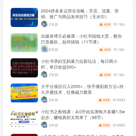
2024拼多多运营全攻略：开店、流量、营
销、推广与商品发布技巧（无水印）
1W+
2年前
5.9
￥
自媒体博主必修课：小红书搞钱大赏，教你
打造爆款，如何搞钱（11节课）
1W+
2年前
5.9
￥
小红书孕妇宝妈暴力拉新玩法，每日两小
时，单日收益500+
1W+
2年前
5.9
￥
大平台项目日入2000+，快手播剧新方法+持
久开播技术，狂撸磁力聚星
9994
2年前
5.9
￥
小红书之检钱课：从0开始实测每月多赚1.5w
起步，赚钱真的太简单了（98节）
9985
2年前
5.9
￥