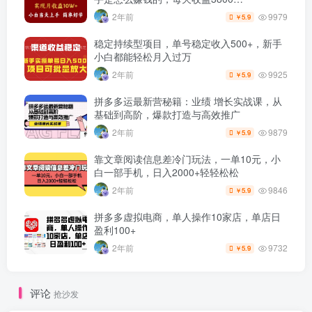
9979
2年前
5.9
￥
稳定持续型项目，单号稳定收入500+，新手
小白都能轻松月入过万
9925
2年前
5.9
￥
拼多多运最新营秘籍：业绩 增长实战课，从
基础到高阶，爆款打造与高效推广
9879
2年前
5.9
￥
靠文章阅读信息差冷门玩法，一单10元，小
白一部手机，日入2000+轻轻松松
9846
2年前
5.9
￥
拼多多虚拟电商，单人操作10家店，单店日
盈利100+
9732
2年前
5.9
￥
评论
抢沙发