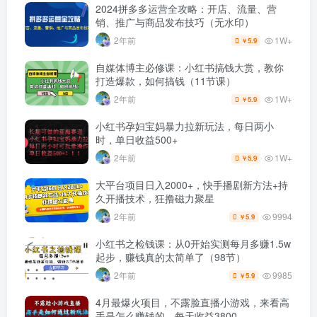
2024拼多多运营全攻略：开店、流量、营
销、推广与商品发布技巧（无水印）
1W+
2年前
5.9
￥
自媒体博主必修课：小红书搞钱大赏，教你
打造爆款，如何搞钱（11节课）
1W+
2年前
5.9
￥
小红书孕妇宝妈暴力拉新玩法，每日两小
时，单日收益500+
1W+
2年前
5.9
￥
大平台项目日入2000+，快手播剧新方法+持
久开播技术，狂撸磁力聚星
9994
2年前
5.9
￥
小红书之检钱课：从0开始实测每月多赚1.5w
起步，赚钱真的太简单了（98节）
9985
2年前
5.9
￥
4月最爆火项目，不露脸直播小游戏，来看高
手是怎么赚钱的，每天收益3800…