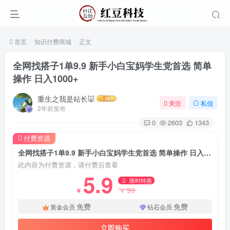
首页
知识付费商城
正文
全网找搭子1单9.9 新手小白宝妈学生党首选 简单
操作 日入1000+
重生之我是站长🐷
关注
私信
2年前发布
0
2603
1343
付费资源
全网找搭子1单9.9 新手小白宝妈学生党首选 简单操作 日入1000+
此内容为付费资源，请付费后查看
5.9
限时特惠
99
￥
￥
免费
免费
黄金会员
钻石会员
立即购买