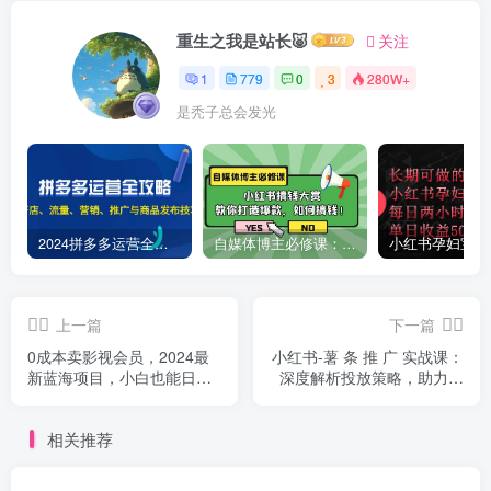
重生之我是站长🐷
关注
1
779
0
3
280W+
是秃子总会发光
2024拼多多运营全攻略：开店、流量、营销、推广与商品发布技巧（无水印）
自媒体博主必修课：小红书搞钱大赏，教你打造爆款，如何搞钱（11节课）
上一篇
下一篇
0成本卖影视会员，2024最
小红书-薯 条 推 广 实战课：
新蓝海项目，小白也能日入3
深度解析投放策略，助力笔
位数
记曝光飙升
相关推荐