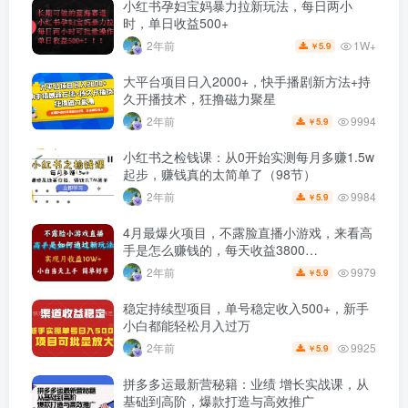
小红书孕妇宝妈暴力拉新玩法，每日两小
时，单日收益500+
1W+
2年前
5.9
￥
大平台项目日入2000+，快手播剧新方法+持
久开播技术，狂撸磁力聚星
9994
2年前
5.9
￥
小红书之检钱课：从0开始实测每月多赚1.5w
起步，赚钱真的太简单了（98节）
9984
2年前
5.9
￥
4月最爆火项目，不露脸直播小游戏，来看高
手是怎么赚钱的，每天收益3800…
9979
2年前
5.9
￥
稳定持续型项目，单号稳定收入500+，新手
小白都能轻松月入过万
9925
2年前
5.9
￥
拼多多运最新营秘籍：业绩 增长实战课，从
基础到高阶，爆款打造与高效推广