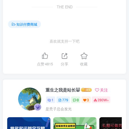
THE END
知识付费商城
喜欢就支持一下吧
点赞
4815
分享
收藏
重生之我是站长🐷
关注
1
779
0
3
280W+
是秃子总会发光