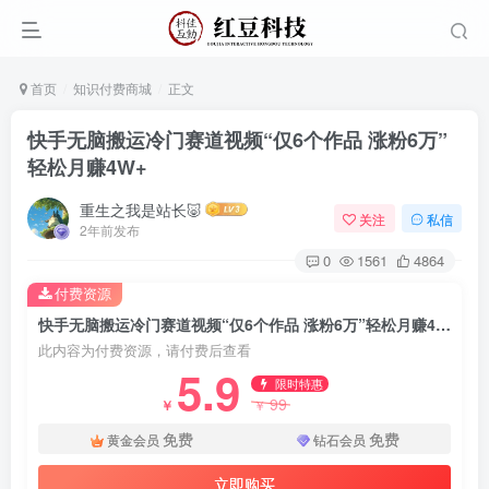
首页
知识付费商城
正文
快手无脑搬运冷门赛道视频“仅6个作品 涨粉6万”
轻松月赚4W+
重生之我是站长🐷
关注
私信
2年前发布
0
1561
4864
付费资源
快手无脑搬运冷门赛道视频“仅6个作品 涨粉6万”轻松月赚4W+
此内容为付费资源，请付费后查看
5.9
限时特惠
99
￥
￥
免费
免费
黄金会员
钻石会员
立即购买