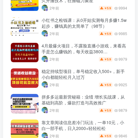
久开播技术，狂撸磁力聚星
9994
2年前
5.9
￥
小红书之检钱课：从0开始实测每月多赚1.5w
起步，赚钱真的太简单了（98节）
9985
2年前
5.9
￥
4月最爆火项目，不露脸直播小游戏，来看高
手是怎么赚钱的，每天收益3800…
9979
2年前
5.9
￥
稳定持续型项目，单号稳定收入500+，新手
小白都能轻松月入过万
9925
2年前
5.9
￥
拼多多运最新营秘籍：业绩 增长实战课，从
基础到高阶，爆款打造与高效推广
9879
2年前
5.9
￥
靠文章阅读信息差冷门玩法，一单10元，小
白一部手机，日入2000+轻轻松松
9846
2年前
5.9
￥