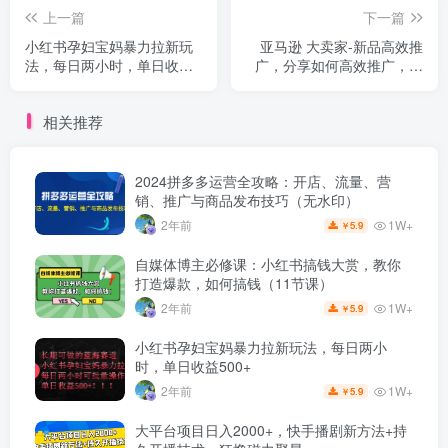
上一篇
下一篇
小红书孕妇宝妈暴力拉新玩
亚马逊 大卖家-新品高效推
法，每日两小时，单日收益
广，分享如何高效推广，打
500+
造百万美金爆款单品
相关推荐
2024拼多多运营全攻略：开店、流量、营
销、推广与商品发布技巧（无水印）
1W+
2年前
5.9
￥
自媒体博主必修课：小红书搞钱大赏，教你
打造爆款，如何搞钱（11节课）
1W+
2年前
5.9
￥
小红书孕妇宝妈暴力拉新玩法，每日两小
时，单日收益500+
1W+
2年前
5.9
￥
大平台项目日入2000+，快手播剧新方法+持