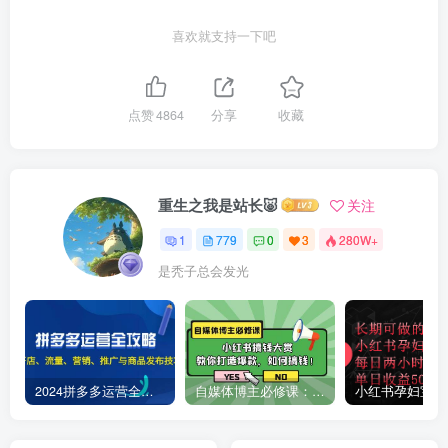
喜欢就支持一下吧
点赞
4864
分享
收藏
重生之我是站长🐷
关注
1
779
0
3
280W+
是秃子总会发光
2024拼多多运营全攻略：开店、流量、营销、推广与商品发布技巧（无水印）
自媒体博主必修课：小红书搞钱大赏，教你打造爆款，如何搞钱（11节课）