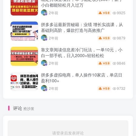
小白都能轻松月入过万
9925
2年前
5.9
￥
拼多多运最新营秘籍：业绩 增长实战课，从
基础到高阶，爆款打造与高效推广
9879
2年前
5.9
￥
靠文章阅读信息差冷门玩法，一单10元，小
白一部手机，日入2000+轻轻松松
9846
2年前
5.9
￥
拼多多虚拟电商，单人操作10家店，单店日
盈利100+
9732
2年前
5.9
￥
评论
抢沙发
请登录后发表评论