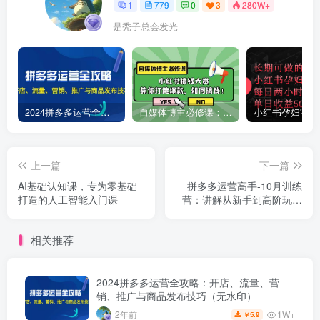
1
779
0
3
280W+
是秃子总会发光
2024拼多多运营全攻略：开店、流量、营销、推广与商品发布技巧（无水印）
自媒体博主必修课：小红书搞钱大赏，教你打造爆款，如何搞钱（11节课）
上一篇
下一篇
AI基础认知课，专为零基础
拼多多运营高手-10月训练
打造的人工智能入门课
营：讲解从新手到高阶玩法
的完整运营体系！
相关推荐
2024拼多多运营全攻略：开店、流量、营
销、推广与商品发布技巧（无水印）
1W+
2年前
5.9
￥