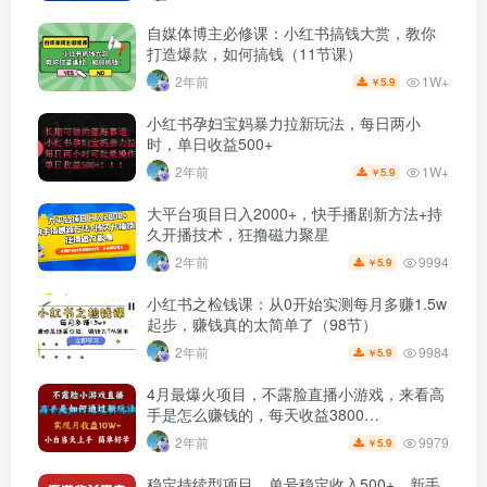
自媒体博主必修课：小红书搞钱大赏，教你
打造爆款，如何搞钱（11节课）
1W+
2年前
5.9
￥
小红书孕妇宝妈暴力拉新玩法，每日两小
时，单日收益500+
1W+
2年前
5.9
￥
大平台项目日入2000+，快手播剧新方法+持
久开播技术，狂撸磁力聚星
9994
2年前
5.9
￥
小红书之检钱课：从0开始实测每月多赚1.5w
起步，赚钱真的太简单了（98节）
9984
2年前
5.9
￥
4月最爆火项目，不露脸直播小游戏，来看高
手是怎么赚钱的，每天收益3800…
9979
2年前
5.9
￥
稳定持续型项目，单号稳定收入500+，新手