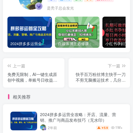
是秃子总会发光
2024拼多多运营全攻略：开店、流量、营销、推广与商品发布技巧（无水印）
自媒体博主必修课：小红书搞钱大赏，教你打造爆款，如何搞钱（11节课）
上一篇
下一篇
免费无限制，AI一键生成原
快手百万粉丝博主快手一刀
创中视频，单账号日收益
不剪无脑搬运技术，几分钟
1000+
就能搞定一条作品，条条过
同框
相关推荐
2024拼多多运营全攻略：开店、流量、营
销、推广与商品发布技巧（无水印）
1W+
2年前
5.9
￥