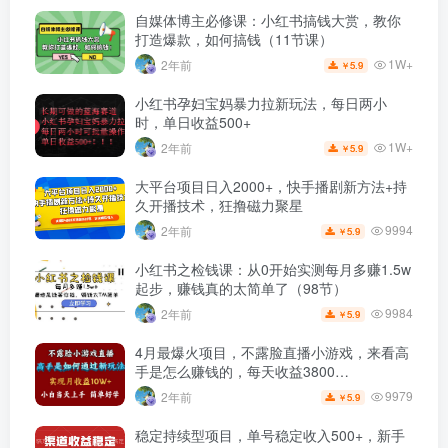
自媒体博主必修课：小红书搞钱大赏，教你
打造爆款，如何搞钱（11节课）
1W+
2年前
5.9
￥
小红书孕妇宝妈暴力拉新玩法，每日两小
时，单日收益500+
1W+
2年前
5.9
￥
大平台项目日入2000+，快手播剧新方法+持
久开播技术，狂撸磁力聚星
9994
2年前
5.9
￥
小红书之检钱课：从0开始实测每月多赚1.5w
起步，赚钱真的太简单了（98节）
9984
2年前
5.9
￥
4月最爆火项目，不露脸直播小游戏，来看高
手是怎么赚钱的，每天收益3800…
9979
2年前
5.9
￥
稳定持续型项目，单号稳定收入500+，新手