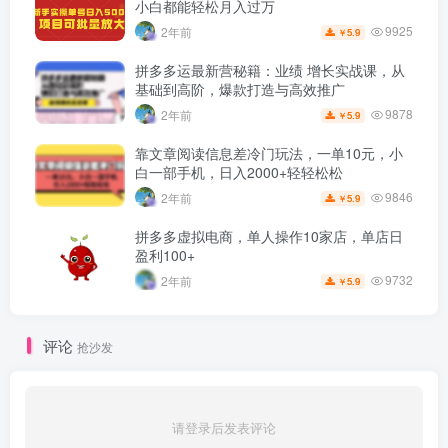
小白都能轻松月入过万
9925
2年前
5.9
￥
拼多多运最新营秘籍：业绩 增长实战课，从
基础到高阶，爆款打造与高效推广
9878
2年前
5.9
￥
靠文章阅读信息差冷门玩法，一单10元，小
白一部手机，日入2000+轻轻松松
9846
2年前
5.9
￥
拼多多虚拟电商，单人操作10家店，单店日
盈利100+
9732
2年前
5.9
￥
评论
抢沙发
请登录后发表评论