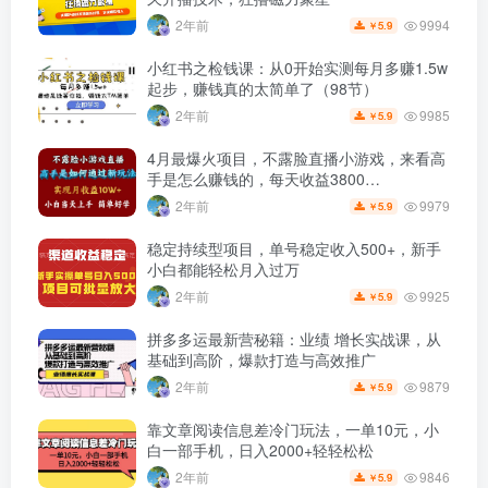
9994
2年前
5.9
￥
小红书之检钱课：从0开始实测每月多赚1.5w
起步，赚钱真的太简单了（98节）
9985
2年前
5.9
￥
4月最爆火项目，不露脸直播小游戏，来看高
手是怎么赚钱的，每天收益3800…
9979
2年前
5.9
￥
稳定持续型项目，单号稳定收入500+，新手
小白都能轻松月入过万
9925
2年前
5.9
￥
拼多多运最新营秘籍：业绩 增长实战课，从
基础到高阶，爆款打造与高效推广
9879
2年前
5.9
￥
靠文章阅读信息差冷门玩法，一单10元，小
白一部手机，日入2000+轻轻松松
9846
2年前
5.9
￥