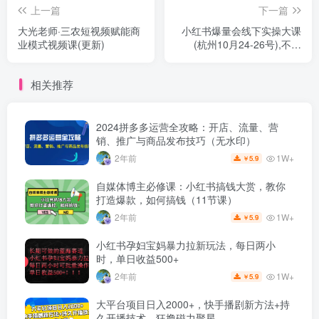
上一篇
下一篇
大光老师·三农短视频赋能商
小红书爆量会线下实操大课
业模式视频课(更新)
(杭州10月24-26号),不废
话，上实操，从0到1爆店实
操方案
相关推荐
2024拼多多运营全攻略：开店、流量、营
销、推广与商品发布技巧（无水印）
1W+
2年前
5.9
￥
自媒体博主必修课：小红书搞钱大赏，教你
打造爆款，如何搞钱（11节课）
1W+
2年前
5.9
￥
小红书孕妇宝妈暴力拉新玩法，每日两小
时，单日收益500+
1W+
2年前
5.9
￥
大平台项目日入2000+，快手播剧新方法+持
久开播技术，狂撸磁力聚星