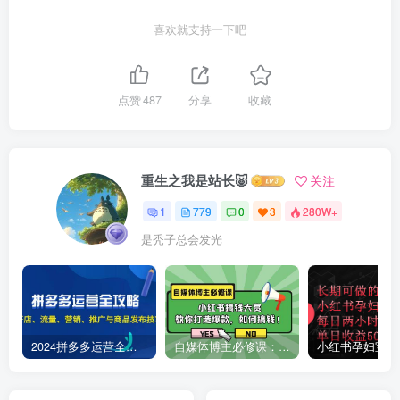
喜欢就支持一下吧
点赞
487
分享
收藏
重生之我是站长🐷
关注
1
779
0
3
280W+
是秃子总会发光
2024拼多多运营全攻略：开店、流量、营销、推广与商品发布技巧（无水印）
自媒体博主必修课：小红书搞钱大赏，教你打造爆款，如何搞钱（11节课）