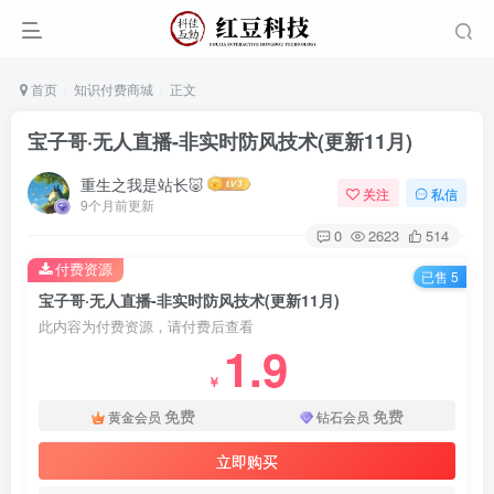
首页
知识付费商城
正文
宝子哥·无人直播-非实时防风技术(更新11月)
重生之我是站长🐷
关注
私信
9个月前更新
0
2623
514
付费资源
已售 5
宝子哥·无人直播-非实时防风技术(更新11月)
此内容为付费资源，请付费后查看
1.9
￥
免费
免费
黄金会员
钻石会员
立即购买