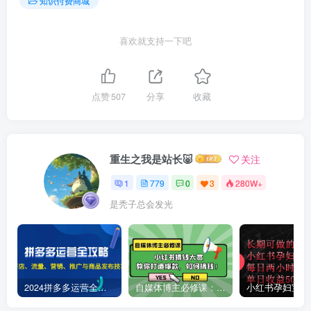
知识付费商城
喜欢就支持一下吧
点赞
507
分享
收藏
重生之我是站长🐷
关注
1
779
0
3
280W+
是秃子总会发光
2024拼多多运营全攻略：开店、流量、营销、推广与商品发布技巧（无水印）
自媒体博主必修课：小红书搞钱大赏，教你打造爆款，如何搞钱（11节课）