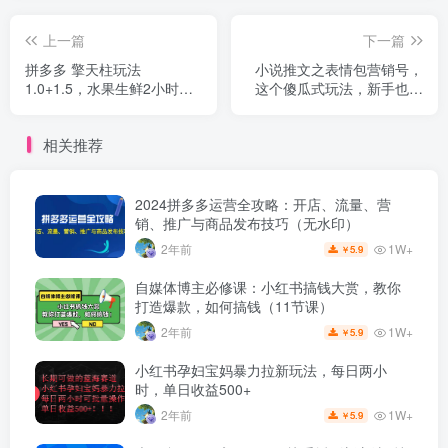
上一篇
下一篇
拼多多 擎天柱玩法
小说推文之表情包营销号，
1.0+1.5，水果生鲜2小时起
这个傻瓜式玩法，新手也能
量,标品2天爆单,利润率提升
快速起号出单
30%
相关推荐
2024拼多多运营全攻略：开店、流量、营
销、推广与商品发布技巧（无水印）
1W+
2年前
5.9
￥
自媒体博主必修课：小红书搞钱大赏，教你
打造爆款，如何搞钱（11节课）
1W+
2年前
5.9
￥
小红书孕妇宝妈暴力拉新玩法，每日两小
时，单日收益500+
1W+
2年前
5.9
￥