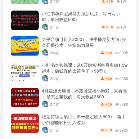
1W+
2年前
5.9
￥
小红书孕妇宝妈暴力拉新玩法，每日两小
时，单日收益500+
1W+
2年前
5.9
￥
大平台项目日入2000+，快手播剧新方法+持
久开播技术，狂撸磁力聚星
9995
2年前
5.9
￥
小红书之检钱课：从0开始实测每月多赚1.5w
起步，赚钱真的太简单了（98节）
9986
2年前
5.9
￥
4月最爆火项目，不露脸直播小游戏，来看高
手是怎么赚钱的，每天收益3800…
9980
2年前
5.9
￥
稳定持续型项目，单号稳定收入500+，新手
小白都能轻松月入过万
9925
2年前
5.9
￥