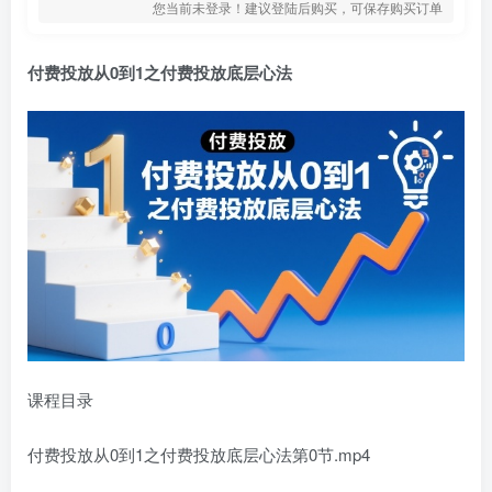
您当前未登录！建议登陆后购买，可保存购买订单
‌⁢​⁣⁣‍‌⁣⁢​‌⁣​⁡⁤⁤​‬⁢​⁤​​⁤⁡​⁢‬⁤‌‍​​‬⁤​​⁡‍⁢‍​⁡付费投放从0到1之
付费投放底层心法
课程目录
付费投放从0到1之
付费投放底层心法
第0节.mp4