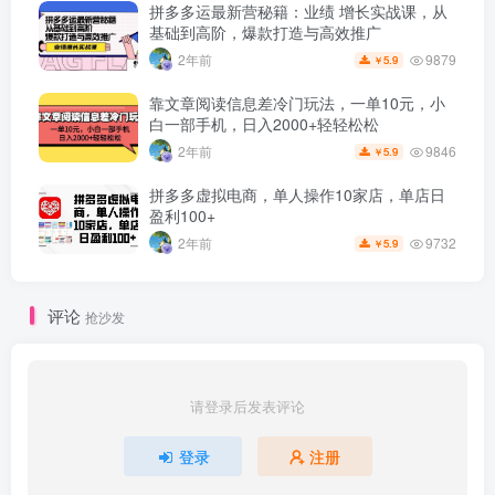
拼多多运最新营秘籍：业绩 增长实战课，从
基础到高阶，爆款打造与高效推广
9879
2年前
5.9
￥
靠文章阅读信息差冷门玩法，一单10元，小
白一部手机，日入2000+轻轻松松
9846
2年前
5.9
￥
拼多多虚拟电商，单人操作10家店，单店日
盈利100+
9732
2年前
5.9
￥
评论
抢沙发
请登录后发表评论
登录
注册