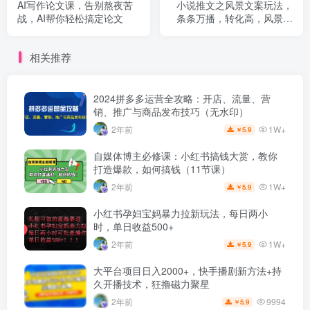
AI写作论文课，告别熬夜苦
小说推文之风景文案玩法，
战，AI帮你轻松搞定论文
条条万播，转化高，风景文
案居然也可以爆大单！
相关推荐
2024拼多多运营全攻略：开店、流量、营
销、推广与商品发布技巧（无水印）
1W+
2年前
5.9
￥
自媒体博主必修课：小红书搞钱大赏，教你
打造爆款，如何搞钱（11节课）
1W+
2年前
5.9
￥
小红书孕妇宝妈暴力拉新玩法，每日两小
时，单日收益500+
1W+
2年前
5.9
￥
大平台项目日入2000+，快手播剧新方法+持
久开播技术，狂撸磁力聚星
9994
2年前
5.9
￥