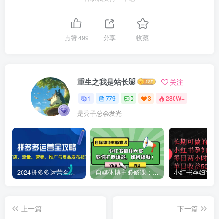
点赞
499
分享
收藏
重生之我是站长🐷
关注
1
779
0
3
280W+
是秃子总会发光
2024拼多多运营全攻略：开店、流量、营销、推广与商品发布技巧（无水印）
自媒体博主必修课：小红书搞钱大赏，教你打造爆款，如何搞钱（11节课）
上一篇
下一篇