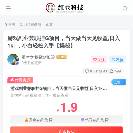
首页
知识付费商城
正文
游戏副业兼职挂G项目，当天做当天见收益,日入
1k+，小白轻松入手【揭秘】
重生之我是站长🐷
关注
私信
9个月前更新
0
2041
499
付费资源
已售 5
游戏副业兼职挂G项目，当天做当天见收益,日入1k+，小白轻松入手【揭秘】
此内容为付费资源，请付费后查看
1.9
￥
免费
免费
黄金会员
钻石会员
立即购买