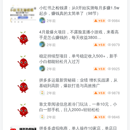
小红书之检钱课：从0开始实测每月多赚1.5w
起步，赚钱真的太简单了（98节）
9984
2年前
5.9
￥
4月最爆火项目，不露脸直播小游戏，来看高
手是怎么赚钱的，每天收益3800…
9979
2年前
5.9
￥
稳定持续型项目，单号稳定收入500+，新手
小白都能轻松月入过万
9925
2年前
5.9
￥
拼多多运最新营秘籍：业绩 增长实战课，从
基础到高阶，爆款打造与高效推广
9878
2年前
5.9
￥
靠文章阅读信息差冷门玩法，一单10元，小
白一部手机，日入2000+轻轻松松
9846
2年前
5.9
￥
拼多多虚拟电商，单人操作10家店，单店日