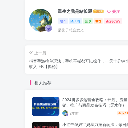
重生之我是站长🐷
关注
1
779
0
3
280W+
是秃子总会发光
上一篇
抖音手游拉单玩法，手机平板都可以操作，一天十分钟
收入上K【揭秘】
相关推荐
2024拼多多运营全攻略：开店、流
销、推广与商品发布技巧（无水印）
2年前
5.
￥
小红书孕妇宝妈暴力拉新玩法，每日