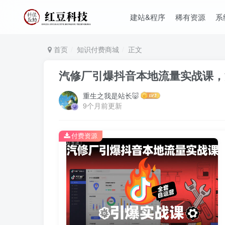
建站&程序
稀有资源
系
首页
知识付费商城
正文
汽修厂引爆抖音本地流量实战课，
重生之我是站长🐷
9个月前更新
付费资源