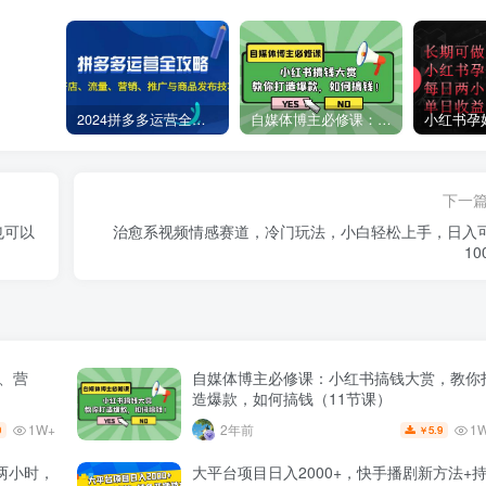
2024拼多多运营全攻略：开店、流量、营销、推广与商品发布技巧（无水印）
自媒体博主必修课：小红书搞钱大赏，教你打造爆款，如何搞钱（11节课）
下一
也可以
治愈系视频情感赛道，冷门玩法，小白轻松上手，日入
10
量、营
自媒体博主必修课：小红书搞钱大赏，教你
造爆款，如何搞钱（11节课）
1W+
1
2年前
9
5.9
￥
两小时，
大平台项目日入2000+，快手播剧新方法+