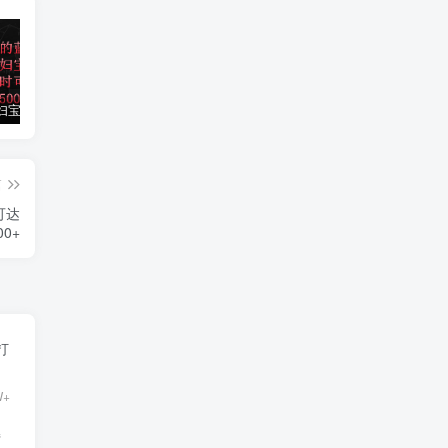
小红书孕妇宝妈暴力拉新玩法，每日两小时，单日收益500+
大平台项目日入2000+，快手播剧新方法+持久开播技术，狂撸磁力聚星
小红书之检钱课：从0开始实测每月多赚1.5w起步，赚钱真的太简单了（98节）
篇
可达
00+
打
W+
持