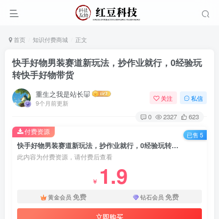
首页
知识付费商城
正文
快手好物男装赛道新玩法，抄作业就行，0经验玩
转快手好物带货
重生之我是站长🐷
关注
私信
9个月前更新
0
2327
623
付费资源
已售 5
快手好物男装赛道新玩法，抄作业就行，0经验玩转快手好物带货
此内容为付费资源，请付费后查看
1.9
￥
免费
免费
黄金会员
钻石会员
立即购买