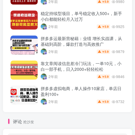
9980
2年前
5.9
￥
稳定持续型项目，单号稳定收入500+，新手
小白都能轻松月入过万
9925
2年前
5.9
￥
拼多多运最新营秘籍：业绩 增长实战课，从
基础到高阶，爆款打造与高效推广
9879
2年前
5.9
￥
靠文章阅读信息差冷门玩法，一单10元，小
白一部手机，日入2000+轻轻松松
9846
2年前
5.9
￥
拼多多虚拟电商，单人操作10家店，单店日
盈利100+
9732
2年前
5.9
￥
评论
抢沙发