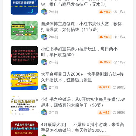
销、推广与商品发布技巧（无水印）
1W+
2年前
5.9
￥
自媒体博主必修课：小红书搞钱大赏，教你
打造爆款，如何搞钱（11节课）
1W+
2年前
5.9
￥
小红书孕妇宝妈暴力拉新玩法，每日两小
时，单日收益500+
1W+
2年前
5.9
￥
大平台项目日入2000+，快手播剧新方法+持
久开播技术，狂撸磁力聚星
9995
2年前
5.9
￥
小红书之检钱课：从0开始实测每月多赚1.5w
起步，赚钱真的太简单了（98节）
9986
2年前
5.9
￥
4月最爆火项目，不露脸直播小游戏，来看高
手是怎么赚钱的，每天收益3800…