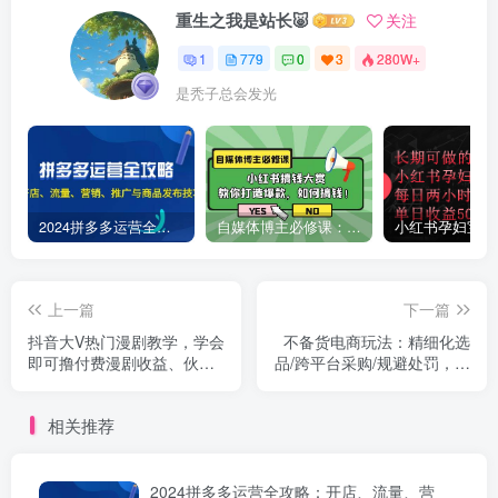
重生之我是站长🐷
关注
1
779
0
3
280W+
是秃子总会发光
2024拼多多运营全攻略：开店、流量、营销、推广与商品发布技巧（无水印）
自媒体博主必修课：小红书搞钱大赏，教你打造爆款，如何搞钱（11节课）
上一篇
下一篇
抖音大V热门漫剧教学，学会
不备货电商玩法：精细化选
即可撸付费漫剧收益、伙伴
品/跨平台采购/规避处罚，新
计划、分成计划等
手月入10万+终极玩法
相关推荐
2024拼多多运营全攻略：开店、流量、营