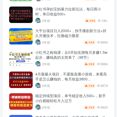
小红书孕妇宝妈暴力拉新玩法，每日两小
时，单日收益500+
1W+
2年前
5.9
￥
大平台项目日入2000+，快手播剧新方法+持
久开播技术，狂撸磁力聚星
9994
2年前
5.9
￥
小红书之检钱课：从0开始实测每月多赚1.5w
起步，赚钱真的太简单了（98节）
9984
2年前
5.9
￥
4月最爆火项目，不露脸直播小游戏，来看高
手是怎么赚钱的，每天收益3800…
9979
2年前
5.9
￥
稳定持续型项目，单号稳定收入500+，新手
小白都能轻松月入过万
9925
2年前
5.9
￥