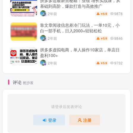
拼多多运最新营秘籍：业绩 增长实战课，从
基础到高阶，爆款打造与高效推广
9878
2年前
5.9
￥
靠文章阅读信息差冷门玩法，一单10元，小
白一部手机，日入2000+轻轻松松
9846
2年前
5.9
￥
拼多多虚拟电商，单人操作10家店，单店日
盈利100+
9732
2年前
5.9
￥
评论
抢沙发
请登录后发表评论
登录
注册