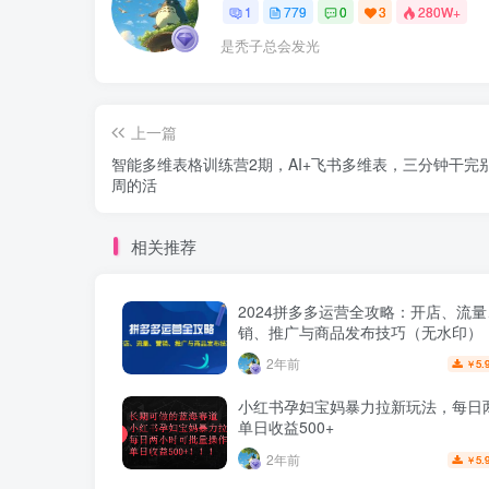
1
779
0
3
280W+
是秃子总会发光
上一篇
智能多维表格训练营2期，AI+飞书多维表，三分钟干完
周的活
相关推荐
2024拼多多运营全攻略：开店、流
销、推广与商品发布技巧（无水印）
2年前
5.
￥
小红书孕妇宝妈暴力拉新玩法，每日
单日收益500+
2年前
5.
￥