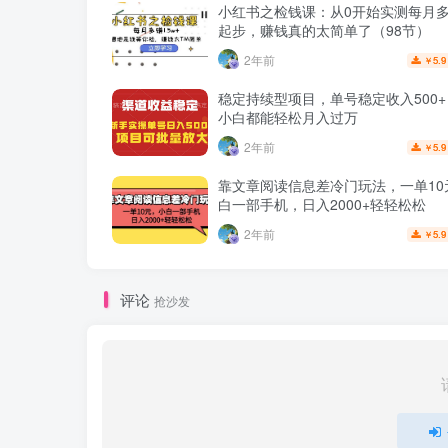
小红书之检钱课：从0开始实测每月多赚
起步，赚钱真的太简单了（98节）
2年前
5.9
￥
稳定持续型项目，单号稳定收入500
小白都能轻松月入过万
2年前
5.9
￥
靠文章阅读信息差冷门玩法，一单10
白一部手机，日入2000+轻轻松松
2年前
5.9
￥
评论
抢沙发