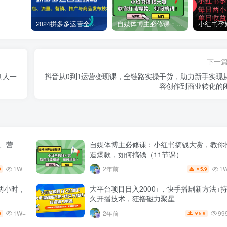
2024拼多多运营全攻略：开店、流量、营销、推广与商品发布技巧（无水印）
自媒体博主必修课：小红书搞钱大赏，教你打造爆款，如何搞钱（11节课）
下一
别人一
抖音从0到1运营变现课，全链路实操干货，助力新手实现
容创作到商业转化的
量、营
自媒体博主必修课：小红书搞钱大赏，教你
造爆款，如何搞钱（11节课）
1W+
1
2年前
9
5.9
￥
两小时，
大平台项目日入2000+，快手播剧新方法+
久开播技术，狂撸磁力聚星
1W+
99
2年前
9
5.9
￥