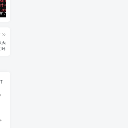
小红书孕妇宝妈暴力拉新玩法，每日两小时，单日收益500+
大平台项目日入2000+，快手播剧新方法+持久开播技术，狂撸磁力聚星
小红书之检钱课：从0开始实测每月多赚1.5w起步，赚钱真的太简单了（98节）
篇
从内
闭环
打
W+
持
94