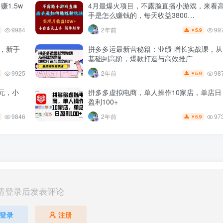
1.5w
4月最爆火项目，不露脸直播小游戏，来看
手是怎么赚钱的，每天收益3800…
9984
99
2年前
5.9
￥
+，新手
拼多多运最新营秘籍：业绩 增长实战课，从
基础到高阶，爆款打造与高效推广
9925
98
2年前
5.9
￥
元，小
拼多多虚拟电商，单人操作10家店，单店日
盈利100+
9846
97
2年前
5.9
￥
请登录后发表评论
登录
注册