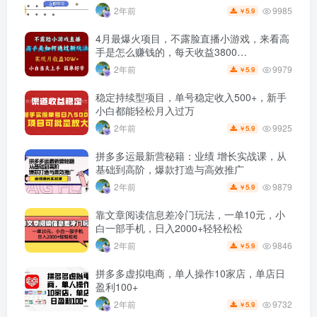
9985
2年前
5.9
￥
4月最爆火项目，不露脸直播小游戏，来看高
手是怎么赚钱的，每天收益3800…
9979
2年前
5.9
￥
稳定持续型项目，单号稳定收入500+，新手
小白都能轻松月入过万
9925
2年前
5.9
￥
拼多多运最新营秘籍：业绩 增长实战课，从
基础到高阶，爆款打造与高效推广
9879
2年前
5.9
￥
靠文章阅读信息差冷门玩法，一单10元，小
白一部手机，日入2000+轻轻松松
9846
2年前
5.9
￥
拼多多虚拟电商，单人操作10家店，单店日
盈利100+
9732
2年前
5.9
￥