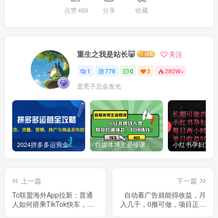
点赞
469
分享
收藏
重生之我是站长🐷
关注
1
779
0
3
280W+
是秃子总会发光
2024拼多多运营全攻略：开店、流量、营销、推广与商品发布技巧（无水印）
自媒体博主必修课：小红书搞钱大赏，教你打造爆款，如何搞钱（11节课）
上一篇
下一篇
Tc联盟海外App拉新：普通
自动看广告就能得收益，月
人如何搭乘TikTok快车，打
入几千，0撸可做，项目正规
造月入过1W的可持续副业
可靠【揭秘】