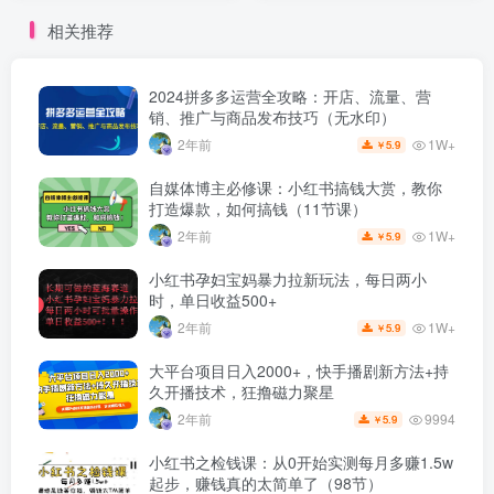
相关推荐
2024拼多多运营全攻略：开店、流量、营
销、推广与商品发布技巧（无水印）
1W+
2年前
5.9
￥
自媒体博主必修课：小红书搞钱大赏，教你
打造爆款，如何搞钱（11节课）
1W+
2年前
5.9
￥
小红书孕妇宝妈暴力拉新玩法，每日两小
时，单日收益500+
1W+
2年前
5.9
￥
大平台项目日入2000+，快手播剧新方法+持
久开播技术，狂撸磁力聚星
9994
2年前
5.9
￥
小红书之检钱课：从0开始实测每月多赚1.5w
起步，赚钱真的太简单了（98节）