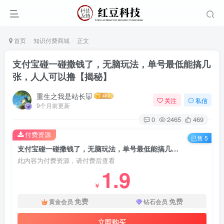
首页
知识付费商城
正文
支付宝碰一碰撒钱了，无脑玩法，单号最低能搞几
张，人人可以撸【揭秘】
重生之我是站长🐷
关注
私信
9个月前更新
0
2465
469
付费资源
已售 5
支付宝碰一碰撒钱了，无脑玩法，单号最低能搞几张，人人可以撸【揭秘】
此内容为付费资源，请付费后查看
1.9
￥
免费
免费
黄金会员
钻石会员
立即购买