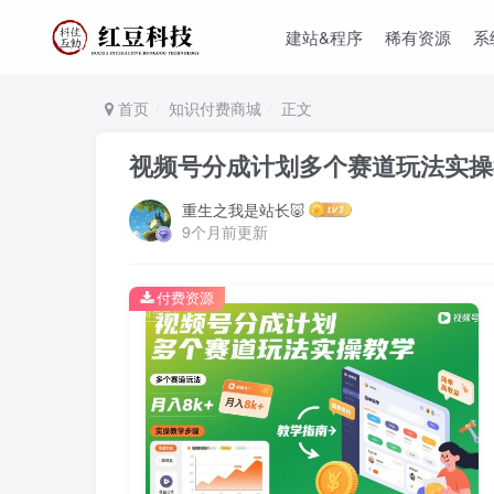
建站&程序
稀有资源
系
首页
知识付费商城
正文
视频号分成计划多个赛道玩法实操
重生之我是站长🐷
9个月前更新
付费资源