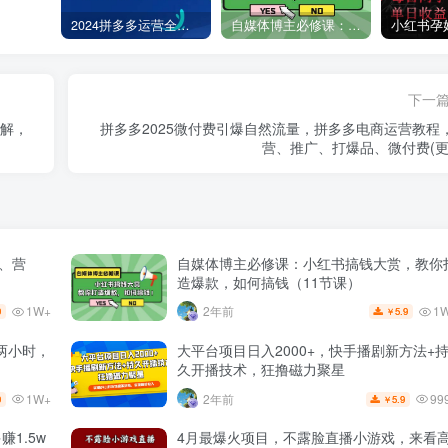
2024拼多多运营全攻略：开店、流量、营销、推广与商品发布技巧（无水印）
自媒体博主必修课：小红书搞钱大赏，教你打造爆款，如何搞钱（11节课）
下一
拆解，
拼多多2025微付费引爆自然流量，拼多多电商运营教程
营、推广、打爆品、微付费(更
量、营
自媒体博主必修课：小红书搞钱大赏，教你
造爆款，如何搞钱（11节课）
1W+
1
2年前
9
5.9
￥
两小时，
大平台项目日入2000+，快手播剧新方法+
久开播技术，狂撸磁力聚星
1W+
99
2年前
9
5.9
￥
1.5w
4月最爆火项目，不露脸直播小游戏，来看