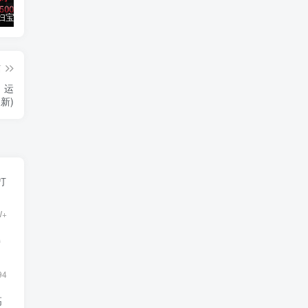
小红书孕妇宝妈暴力拉新玩法，每日两小时，单日收益500+
大平台项目日入2000+，快手播剧新方法+持久开播技术，狂撸磁力聚星
小红书之检钱课：从0开始实测每月多赚1.5w起步，赚钱真的太简单了（98节）
篇
，运
新)
打
W+
持
94
高