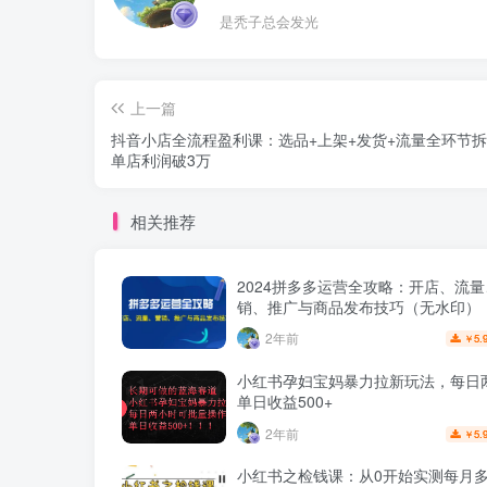
是秃子总会发光
上一篇
抖音小店全流程盈利课：选品+上架+发货+流量全环节
单店利润破3万
相关推荐
2024拼多多运营全攻略：开店、流
销、推广与商品发布技巧（无水印）
2年前
5.
￥
小红书孕妇宝妈暴力拉新玩法，每日
单日收益500+
2年前
5.
￥
小红书之检钱课：从0开始实测每月多赚