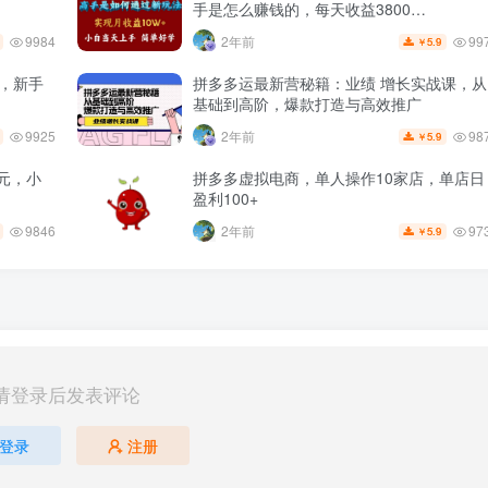
手是怎么赚钱的，每天收益3800…
9984
99
2年前
5.9
￥
+，新手
拼多多运最新营秘籍：业绩 增长实战课，从
基础到高阶，爆款打造与高效推广
9925
98
2年前
5.9
￥
元，小
拼多多虚拟电商，单人操作10家店，单店日
盈利100+
9846
97
2年前
5.9
￥
请登录后发表评论
登录
注册