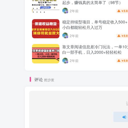
起步，赚钱真的太简单了（98节）
2年前
5.9
￥
稳定持续型项目，单号稳定收入500
小白都能轻松月入过万
2年前
5.9
￥
靠文章阅读信息差冷门玩法，一单10
白一部手机，日入2000+轻轻松松
2年前
5.9
￥
评论
抢沙发