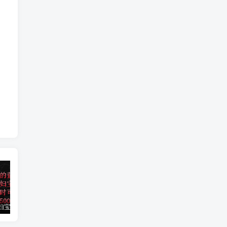
小红书孕妇宝妈暴力拉新玩法，每日两小时，单日收益500+
大平台项目日入2000+，快手播剧新方法+持久开播技术，狂撸磁力聚星
小红书之检钱课：从0开始实测每月多赚1.5w起步，赚钱真的太简单了（98节）