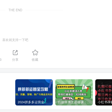
THE END
喜欢就支持一下吧
3
分享
收藏
2024拼多多运营全攻略：开店、流量、营销、推广与商品发布技巧（无水印）
自媒体博主必修课：小红书搞钱大赏，教你打造爆款，如何搞钱（11节课）