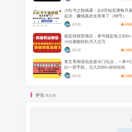
小红书之检钱课：从0开始实测每月多赚
起步，赚钱真的太简单了（98节）
2年前
5.9
￥
稳定持续型项目，单号稳定收入500
小白都能轻松月入过万
2年前
5.9
￥
靠文章阅读信息差冷门玩法，一单10
白一部手机，日入2000+轻轻松松
2年前
5.9
￥
评论
抢沙发