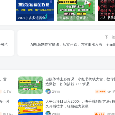
2024拼多多运营全攻略：开店、流量、营销、推广与商品发布技巧（无水印）
自媒体博主必修课：小红书搞钱大赏，教你打造爆款，如何搞钱（11节课）
下一
AI艺
AI视频制作实操课，从零开始，内容由浅入深，全面
量、营
自媒体博主必修课：小红书搞钱大赏，教你
造爆款，如何搞钱（11节课）
1W+
1
2年前
9
5.9
￥
两小时，
大平台项目日入2000+，快手播剧新方法+
久开播技术，狂撸磁力聚星
1W+
99
2年前
9
5.9
￥