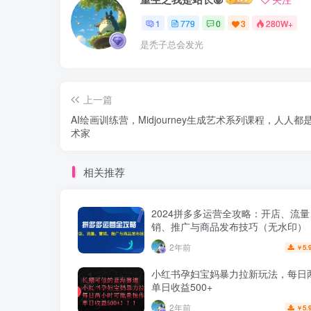
1
779
0
3
280W+
是秃子总会发光
上一篇
AI绘画训练营，Midjourney生成艺术系列课程，人人都是
术家
相关推荐
2024拼多多运营全攻略：开店、流
销、推广与商品发布技巧（无水印）
2年前
5.
￥
小红书孕妇宝妈暴力拉新玩法，每日
单日收益500+
2年前
5.
￥