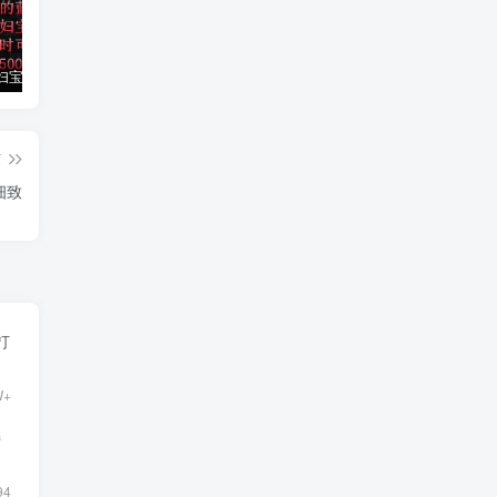
小红书孕妇宝妈暴力拉新玩法，每日两小时，单日收益500+
大平台项目日入2000+，快手播剧新方法+持久开播技术，狂撸磁力聚星
小红书之检钱课：从0开始实测每月多赚1.5w起步，赚钱真的太简单了（98节）
篇
细致
打
W+
持
94