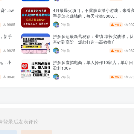
1.5w
4月最爆火项目，不露脸直播小游戏，来看
手是怎么赚钱的，每天收益3800…
9985
99
2年前
5.9
￥
+，新手
拼多多运最新营秘籍：业绩 增长实战课，从
基础到高阶，爆款打造与高效推广
9925
98
2年前
5.9
￥
元，小
拼多多虚拟电商，单人操作10家店，单店日
盈利100+
9846
97
2年前
5.9
￥
请登录后发表评论