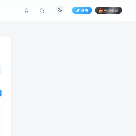
发布
开通会员
，