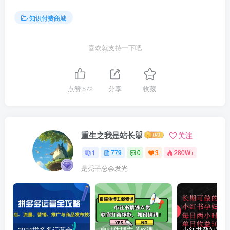
知识付费商城
喜欢就支持一下吧
点赞
572
分享
收藏
重生之我是站长🐷
关注
1
779
0
3
280W+
是秃子总会发光