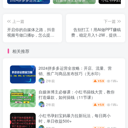
2024拼多多运营全攻略：开店、流量、营销、推广与商品发布技巧（无水印）
自媒体博主必修课：小红书搞钱大赏，教你打造爆款，如何搞钱（11节课）
上一篇
下一篇
开启你的自媒体之路，抖音
告别打工！用AI做PPT赚稿
视频号做口播ip，怎么提升
费，稳定月入1-2W，提供接
自己的表达能力，小白首选
单渠道
玩法
相关推荐
2024拼多多运营全攻略：开店、流量、营
销、推广与商品发布技巧（无水印）
1W+
2年前
5.9
￥
自媒体博主必修课：小红书搞钱大赏，教你
打造爆款，如何搞钱（11节课）
1W+
2年前
5.9
￥
小红书孕妇宝妈暴力拉新玩法，每日两小
时，单日收益500+