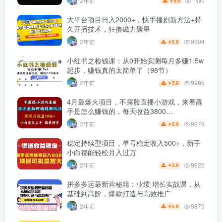
1W+
2年前
5.9
￥
大平台项目日入2000+，快手播剧新方法+持
久开播技术，狂撸磁力聚星
9994
2年前
5.9
￥
小红书之检钱课：从0开始实测每月多赚1.5w
起步，赚钱真的太简单了（98节）
9985
2年前
5.9
￥
4月最爆火项目，不露脸直播小游戏，来看高
手是怎么赚钱的，每天收益3800…
9979
2年前
5.9
￥
稳定持续型项目，单号稳定收入500+，新手
小白都能轻松月入过万
9925
2年前
5.9
￥
拼多多运最新营秘籍：业绩 增长实战课，从
基础到高阶，爆款打造与高效推广
9879
2年前
5.9
￥