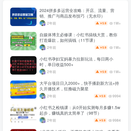
2024拼多多运营全攻略：开店、流量、营
销、推广与商品发布技巧（无水印）
1W+
2年前
5.9
￥
自媒体博主必修课：小红书搞钱大赏，教你
打造爆款，如何搞钱（11节课）
1W+
2年前
5.9
￥
小红书孕妇宝妈暴力拉新玩法，每日两小
时，单日收益500+
1W+
2年前
5.9
￥
大平台项目日入2000+，快手播剧新方法+持
久开播技术，狂撸磁力聚星
9994
2年前
5.9
￥
小红书之检钱课：从0开始实测每月多赚1.5w
起步，赚钱真的太简单了（98节）
9984
2年前
5.9
￥