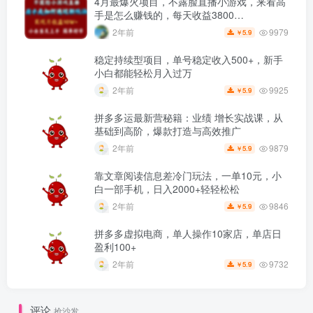
4月最爆火项目，不露脸直播小游戏，来看高
手是怎么赚钱的，每天收益3800…
9979
2年前
5.9
￥
稳定持续型项目，单号稳定收入500+，新手
小白都能轻松月入过万
9925
2年前
5.9
￥
拼多多运最新营秘籍：业绩 增长实战课，从
基础到高阶，爆款打造与高效推广
9879
2年前
5.9
￥
靠文章阅读信息差冷门玩法，一单10元，小
白一部手机，日入2000+轻轻松松
9846
2年前
5.9
￥
拼多多虚拟电商，单人操作10家店，单店日
盈利100+
9732
2年前
5.9
￥
评论
抢沙发