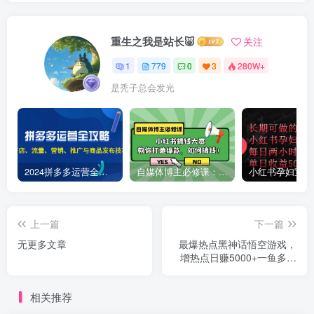
重生之我是站长🐷
关注
1
779
0
3
280W+
是秃子总会发光
2024拼多多运营全攻略：开店、流量、营销、推广与商品发布技巧（无水印）
自媒体博主必修课：小红书搞钱大赏，教你打造爆款，如何搞钱（11节课）
上一篇
下一篇
无更多文章
最爆热点黑神话悟空游戏，
增热点日赚5000+一鱼多吃
多种变现方式！可立...
相关推荐