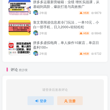
拼多多运最新营秘籍：业绩 增长实战课，从
基础到高阶，爆款打造与高效推广
9879
2年前
5.9
￥
靠文章阅读信息差冷门玩法，一单10元，小
白一部手机，日入2000+轻轻松松
9846
2年前
5.9
￥
拼多多虚拟电商，单人操作10家店，单店日
盈利100+
9732
2年前
5.9
￥
评论
抢沙发
请登录后发表评论
登录
注册