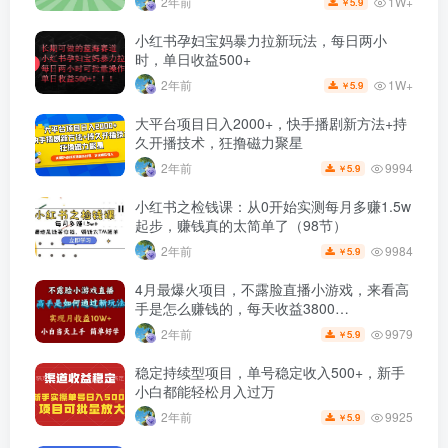
1W+
2年前
5.9
￥
小红书孕妇宝妈暴力拉新玩法，每日两小
时，单日收益500+
1W+
2年前
5.9
￥
大平台项目日入2000+，快手播剧新方法+持
久开播技术，狂撸磁力聚星
9994
2年前
5.9
￥
小红书之检钱课：从0开始实测每月多赚1.5w
起步，赚钱真的太简单了（98节）
9984
2年前
5.9
￥
4月最爆火项目，不露脸直播小游戏，来看高
手是怎么赚钱的，每天收益3800…
9979
2年前
5.9
￥
稳定持续型项目，单号稳定收入500+，新手
小白都能轻松月入过万
9925
2年前
5.9
￥