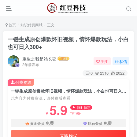
首页
知识付费商城
正文
一键生成原创爆款怀旧视频，情怀爆款玩法，小白
也可日入300+
重生之我是站长🐷
关注
私信
2年前发布
0
2316
2022
付费资源
一键生成原创爆款怀旧视频，情怀爆款玩法，小白也可日入300+
此内容为付费资源，请付费后查看
5.9
限时特惠
99
￥
￥
免费
免费
黄金会员
钻石会员
立即购买