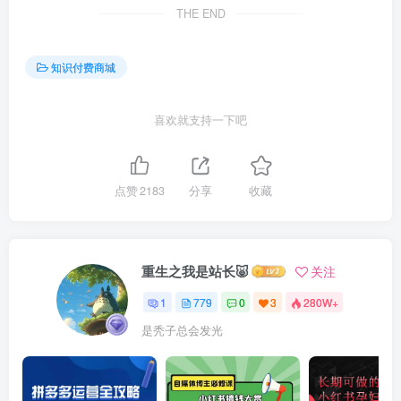
THE END
知识付费商城
喜欢就支持一下吧
点赞
2183
分享
收藏
重生之我是站长🐷
关注
1
779
0
3
280W+
是秃子总会发光