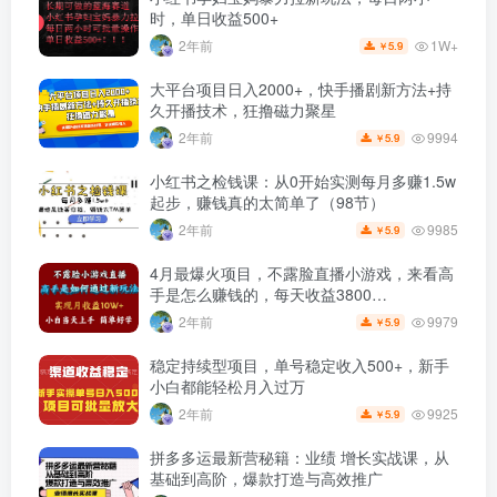
时，单日收益500+
1W+
2年前
5.9
￥
大平台项目日入2000+，快手播剧新方法+持
久开播技术，狂撸磁力聚星
9994
2年前
5.9
￥
小红书之检钱课：从0开始实测每月多赚1.5w
起步，赚钱真的太简单了（98节）
9985
2年前
5.9
￥
4月最爆火项目，不露脸直播小游戏，来看高
手是怎么赚钱的，每天收益3800…
9979
2年前
5.9
￥
稳定持续型项目，单号稳定收入500+，新手
小白都能轻松月入过万
9925
2年前
5.9
￥
拼多多运最新营秘籍：业绩 增长实战课，从
基础到高阶，爆款打造与高效推广