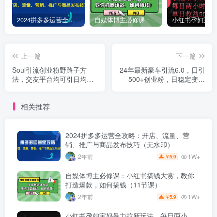
2024拼多多运营全攻略：开店、流量、营销、推广与商品发布技巧（无水印）
自媒体博主必修课：小红书搞钱大赏，教你打造爆款，如何搞钱（11节课）
上一篇
下一篇
Soul引流创业粉野路子方
24年最新豪车引流6.0，日引
法，交友平台均可引日均
500+创业粉，日稳定变现
300+，无需剪视频写文案...
5000+
相关推荐
2024拼多多运营全攻略：开店、流量、营
销、推广与商品发布技巧（无水印）
1W+
2年前
5.9
￥
自媒体博主必修课：小红书搞钱大赏，教你
打造爆款，如何搞钱（11节课）
1W+
2年前
5.9
￥
小红书孕妇宝妈暴力拉新玩法，每日两小