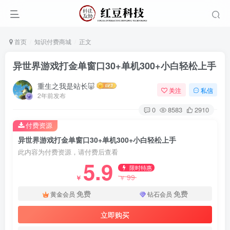
首页
知识付费商城
正文
异世界游戏打金单窗口30+单机300+小白轻松上手
重生之我是站长🐷
关注
私信
2年前发布
0
8583
2910
付费资源
异世界游戏打金单窗口30+单机300+小白轻松上手
此内容为付费资源，请付费后查看
5.9
限时特惠
99
￥
￥
免费
免费
黄金会员
钻石会员
立即购买