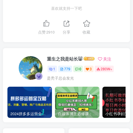
喜欢就支持一下吧
点赞
2910
分享
收藏
重生之我是站长🐷
关注
1
779
0
3
280W+
是秃子总会发光
2024拼多多运营全攻略：开店、流量、营销、推广与商品发布技巧（无水印）
自媒体博主必修课：小红书搞钱大赏，教你打造爆款，如何搞钱（11节课）