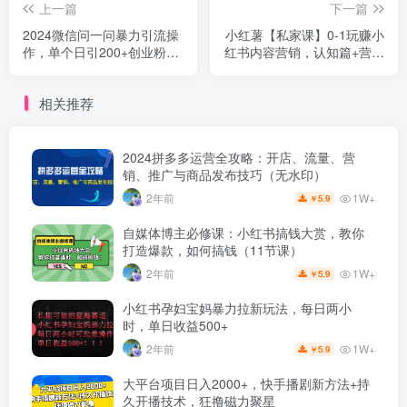
上一篇
下一篇
2024微信问一问暴力引流操
小红薯【私家课】0-1玩赚小
作，单个日引200+创业粉！
红书内容营销，认知篇+营销
不限制注册账号！0封...
篇+实战篇（11节课）
相关推荐
2024拼多多运营全攻略：开店、流量、营
销、推广与商品发布技巧（无水印）
1W+
2年前
5.9
￥
自媒体博主必修课：小红书搞钱大赏，教你
打造爆款，如何搞钱（11节课）
1W+
2年前
5.9
￥
小红书孕妇宝妈暴力拉新玩法，每日两小
时，单日收益500+
1W+
2年前
5.9
￥
大平台项目日入2000+，快手播剧新方法+持
久开播技术，狂撸磁力聚星