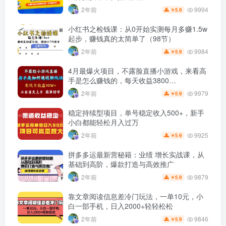
9994
2年前
5.9
￥
小红书之检钱课：从0开始实测每月多赚1.5w
起步，赚钱真的太简单了（98节）
9984
2年前
5.9
￥
4月最爆火项目，不露脸直播小游戏，来看高
手是怎么赚钱的，每天收益3800…
9979
2年前
5.9
￥
稳定持续型项目，单号稳定收入500+，新手
小白都能轻松月入过万
9925
2年前
5.9
￥
拼多多运最新营秘籍：业绩 增长实战课，从
基础到高阶，爆款打造与高效推广
9879
2年前
5.9
￥
靠文章阅读信息差冷门玩法，一单10元，小
白一部手机，日入2000+轻轻松松
9846
2年前
5.9
￥