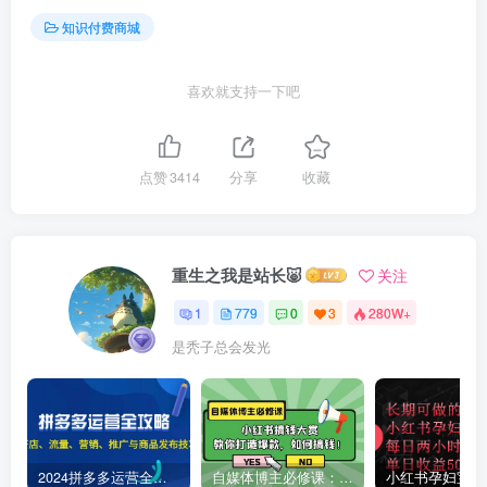
知识付费商城
喜欢就支持一下吧
点赞
3414
分享
收藏
重生之我是站长🐷
关注
1
779
0
3
280W+
是秃子总会发光
2024拼多多运营全攻略：开店、流量、营销、推广与商品发布技巧（无水印）
自媒体博主必修课：小红书搞钱大赏，教你打造爆款，如何搞钱（11节课）