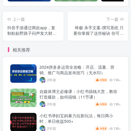
上一篇
下一篇
抖音手游通过两款app，复
终极 杀手文案-撰写系统 只
制粘贴野路子闷声发大财，
要你掌握了这些秘诀 你可以
无限做 一部手机日入500+
在沙漠里卖沙子-42节
相关推荐
2024拼多多运营全攻略：开店、流量、营
销、推广与商品发布技巧（无水印）
1W+
2年前
5.9
￥
自媒体博主必修课：小红书搞钱大赏，教你
打造爆款，如何搞钱（11节课）
1W+
2年前
5.9
￥
小红书孕妇宝妈暴力拉新玩法，每日两小
时，单日收益500+
1W+
2年前
5.9
￥