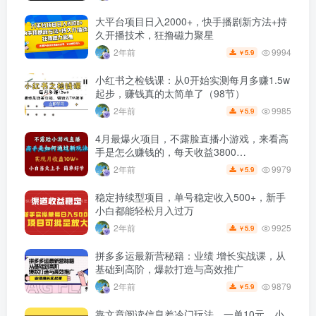
大平台项目日入2000+，快手播剧新方法+持
久开播技术，狂撸磁力聚星
9994
2年前
5.9
￥
小红书之检钱课：从0开始实测每月多赚1.5w
起步，赚钱真的太简单了（98节）
9985
2年前
5.9
￥
4月最爆火项目，不露脸直播小游戏，来看高
手是怎么赚钱的，每天收益3800…
9979
2年前
5.9
￥
稳定持续型项目，单号稳定收入500+，新手
小白都能轻松月入过万
9925
2年前
5.9
￥
拼多多运最新营秘籍：业绩 增长实战课，从
基础到高阶，爆款打造与高效推广
9879
2年前
5.9
￥
靠文章阅读信息差冷门玩法，一单10元，小