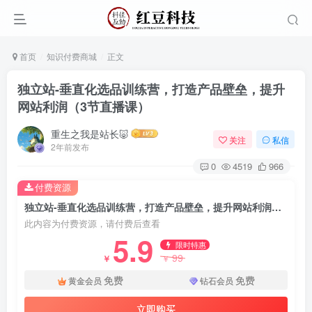
首页
知识付费商城
正文
独立站-垂直化选品训练营，打造产品壁垒，提升
网站利润（3节直播课）
重生之我是站长🐷
关注
私信
2年前发布
0
4519
966
付费资源
独立站-垂直化选品训练营，打造产品壁垒，提升网站利润（3节直播课）
此内容为付费资源，请付费后查看
5.9
限时特惠
99
￥
￥
免费
免费
黄金会员
钻石会员
立即购买