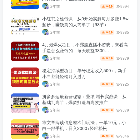
9994
2年前
5.9
￥
小红书之检钱课：从0开始实测每月多赚1.5w
起步，赚钱真的太简单了（98节）
9985
2年前
5.9
￥
4月最爆火项目，不露脸直播小游戏，来看高
手是怎么赚钱的，每天收益3800…
9979
2年前
5.9
￥
稳定持续型项目，单号稳定收入500+，新手
小白都能轻松月入过万
9925
2年前
5.9
￥
拼多多运最新营秘籍：业绩 增长实战课，从
基础到高阶，爆款打造与高效推广
9879
2年前
5.9
￥
靠文章阅读信息差冷门玩法，一单10元，小
白一部手机，日入2000+轻轻松松
9846
2年前
5.9
￥