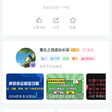
喜欢就支持一下吧
点赞
966
分享
收藏
重生之我是站长🐷
关注
1
779
0
3
280W+
是秃子总会发光
2024拼多多运营全攻略：开店、流量、营销、推广与商品发布技巧（无水印）
自媒体博主必修课：小红书搞钱大赏，教你打造爆款，如何搞钱（11节课）