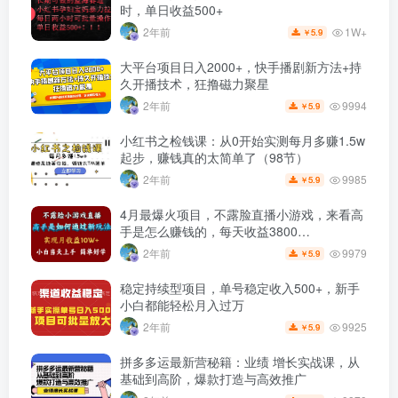
时，单日收益500+
1W+
2年前
5.9
￥
大平台项目日入2000+，快手播剧新方法+持
久开播技术，狂撸磁力聚星
9994
2年前
5.9
￥
小红书之检钱课：从0开始实测每月多赚1.5w
起步，赚钱真的太简单了（98节）
9985
2年前
5.9
￥
4月最爆火项目，不露脸直播小游戏，来看高
手是怎么赚钱的，每天收益3800…
9979
2年前
5.9
￥
稳定持续型项目，单号稳定收入500+，新手
小白都能轻松月入过万
9925
2年前
5.9
￥
拼多多运最新营秘籍：业绩 增长实战课，从
基础到高阶，爆款打造与高效推广