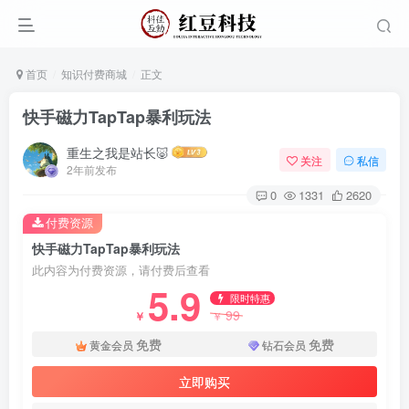
首页
知识付费商城
正文
快手磁力TapTap暴利玩法
重生之我是站长🐷
关注
私信
2年前发布
0
1331
2620
付费资源
快手磁力TapTap暴利玩法
此内容为付费资源，请付费后查看
5.9
限时特惠
99
￥
￥
免费
免费
黄金会员
钻石会员
立即购买