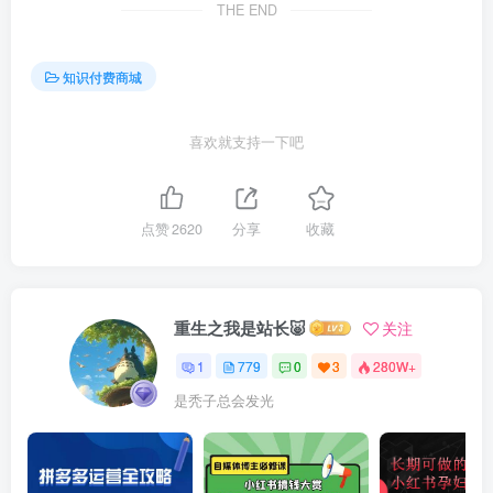
THE END
知识付费商城
喜欢就支持一下吧
点赞
2620
分享
收藏
重生之我是站长🐷
关注
1
779
0
3
280W+
是秃子总会发光