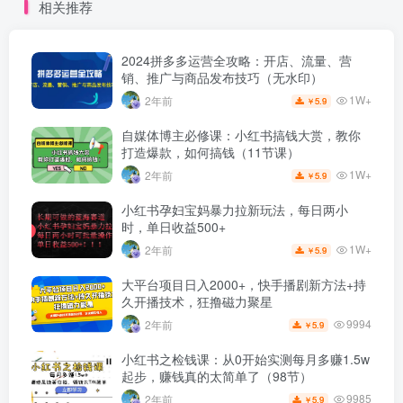
相关推荐
2024拼多多运营全攻略：开店、流量、营
销、推广与商品发布技巧（无水印）
1W+
2年前
5.9
￥
自媒体博主必修课：小红书搞钱大赏，教你
打造爆款，如何搞钱（11节课）
1W+
2年前
5.9
￥
小红书孕妇宝妈暴力拉新玩法，每日两小
时，单日收益500+
1W+
2年前
5.9
￥
大平台项目日入2000+，快手播剧新方法+持
久开播技术，狂撸磁力聚星
9994
2年前
5.9
￥
小红书之检钱课：从0开始实测每月多赚1.5w
起步，赚钱真的太简单了（98节）
9985
2年前
5.9
￥