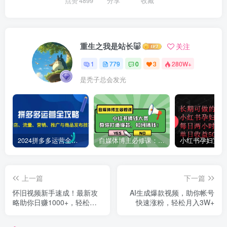
点赞
4899
分享
收藏
重生之我是站长🐷
关注
1
779
0
3
280W+
是秃子总会发光
2024拼多多运营全攻略：开店、流量、营销、推广与商品发布技巧（无水印）
自媒体博主必修课：小红书搞钱大赏，教你打造爆款，如何搞钱（11节课）
上一篇
下一篇
怀旧视频新手速成！最新攻
AI生成爆款视频，助你帐号
略助你日赚1000+，轻松超
快速涨粉，轻松月入3W+
车赚不停