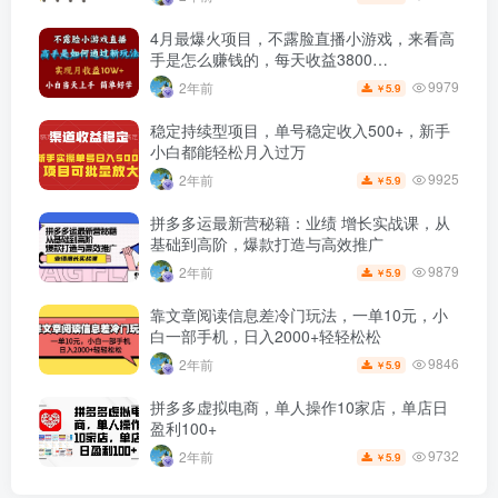
4月最爆火项目，不露脸直播小游戏，来看高
手是怎么赚钱的，每天收益3800…
9979
2年前
5.9
￥
稳定持续型项目，单号稳定收入500+，新手
小白都能轻松月入过万
9925
2年前
5.9
￥
拼多多运最新营秘籍：业绩 增长实战课，从
基础到高阶，爆款打造与高效推广
9879
2年前
5.9
￥
靠文章阅读信息差冷门玩法，一单10元，小
白一部手机，日入2000+轻轻松松
9846
2年前
5.9
￥
拼多多虚拟电商，单人操作10家店，单店日
盈利100+
9732
2年前
5.9
￥