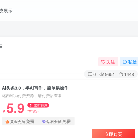
统展示
作
关注
私信
0
9651
1448
AI头条3.0，半AI写作，简单易操作
此内容为付费资源，请付费后查看
5.9
限时特惠
99
￥
￥
免费
免费
黄金会员
钻石会员
立即购买