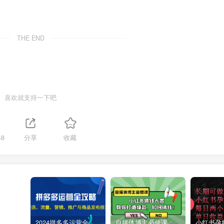
THE END
喜欢就支持一下吧
48
分享
收藏
2024拼多多运营全攻略：开店、流量、营销、推广与商品发布技巧（无水印）
自媒体博主必修课：小红书搞钱大赏，教你打造爆款，如何搞钱（11节课）