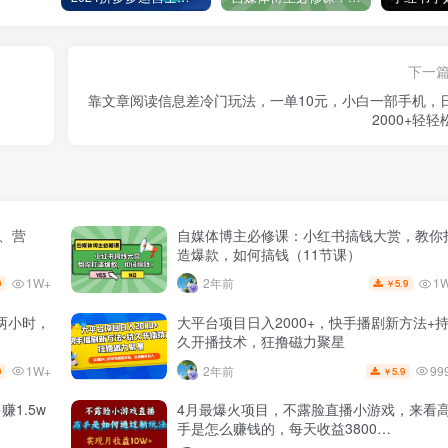
下一
靠文章阅读信息差冷门玩法，一单10元，小白一部手机，
2000+轻轻
量、营
自媒体博主必修课：小红书搞钱大赏，教你
造爆款，如何搞钱（11节课）
1W+
1
2年前
9
5.9
￥
两小时，
大平台项目日入2000+，快手播剧新方法+
久开播技术，狂撸磁力聚星
1W+
99
2年前
9
5.9
￥
1.5w
4月最爆火项目，不露脸直播小游戏，来看
手是怎么赚钱的，每天收益3800…