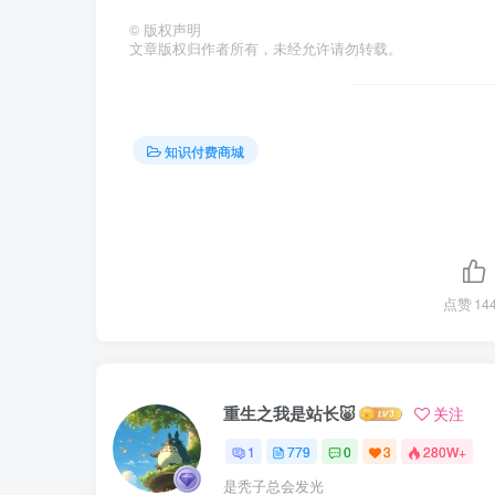
©
版权声明
文章版权归作者所有，未经允许请勿转载。
知识付费商城
点赞
14
重生之我是站长🐷
关注
1
779
0
3
280W+
是秃子总会发光