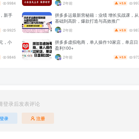
9984
99
2年前
5.9
￥
+，新手
拼多多运最新营秘籍：业绩 增长实战课，从
基础到高阶，爆款打造与高效推广
9925
98
2年前
5.9
￥
元，小
拼多多虚拟电商，单人操作10家店，单店日
盈利100+
9846
97
2年前
5.9
￥
请登录后发表评论
登录
注册