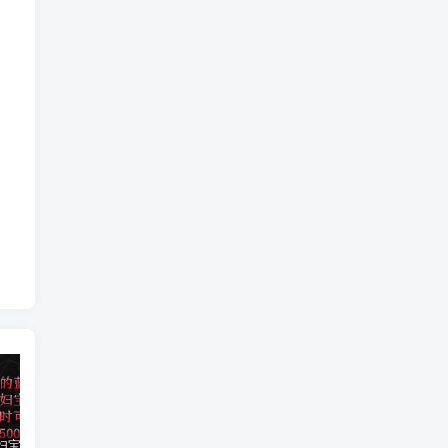
小红书孕妇宝妈暴力拉新玩法，每日两小时，单日收益500+
大平台项目日入2000+，快手播剧新方法+持久开播技术，狂撸磁力聚星
小红书之检钱课：从0开始实测每月多赚1.5w起步，赚钱真的太简单了（98节）