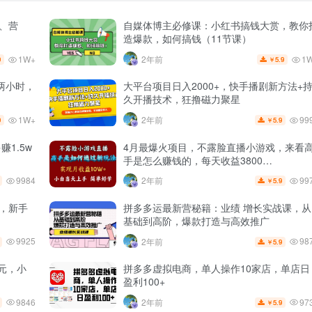
量、营
自媒体博主必修课：小红书搞钱大赏，教你
造爆款，如何搞钱（11节课）
1W+
1
2年前
9
5.9
￥
两小时，
大平台项目日入2000+，快手播剧新方法+
久开播技术，狂撸磁力聚星
1W+
99
2年前
9
5.9
￥
1.5w
4月最爆火项目，不露脸直播小游戏，来看
手是怎么赚钱的，每天收益3800…
9984
99
2年前
5.9
￥
+，新手
拼多多运最新营秘籍：业绩 增长实战课，从
基础到高阶，爆款打造与高效推广
9925
98
2年前
5.9
￥
元，小
拼多多虚拟电商，单人操作10家店，单店日
盈利100+
9846
97
2年前
5.9
￥