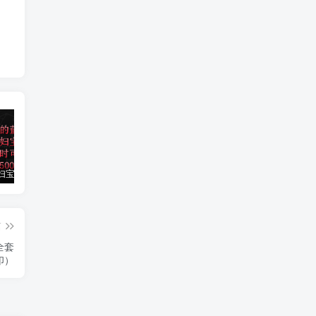
小红书孕妇宝妈暴力拉新玩法，每日两小时，单日收益500+
大平台项目日入2000+，快手播剧新方法+持久开播技术，狂撸磁力聚星
小红书之检钱课：从0开始实测每月多赚1.5w起步，赚钱真的太简单了（98节）
篇
全套
印）