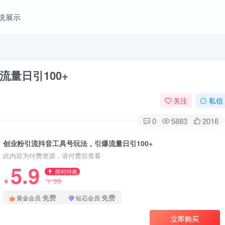
统展示
量日引100+
关注
私信
0
5883
2016
创业粉引流抖音工具号玩法，引爆流量日引100+
此内容为付费资源，请付费后查看
5.9
限时特惠
99
￥
￥
免费
免费
黄金会员
钻石会员
立即购买