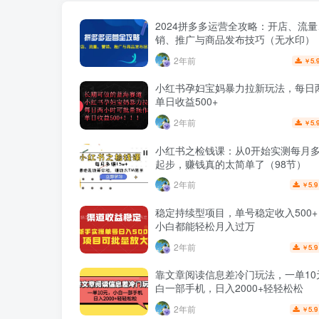
2024拼多多运营全攻略：开店、流
销、推广与商品发布技巧（无水印）
2年前
5.
￥
小红书孕妇宝妈暴力拉新玩法，每日
单日收益500+
2年前
5.
￥
小红书之检钱课：从0开始实测每月多赚
起步，赚钱真的太简单了（98节）
2年前
5.9
￥
稳定持续型项目，单号稳定收入500
小白都能轻松月入过万
2年前
5.9
￥
靠文章阅读信息差冷门玩法，一单10
白一部手机，日入2000+轻轻松松
2年前
5.9
￥