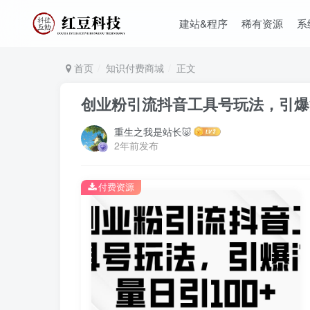
建站&程序
稀有资源
系
首页
知识付费商城
正文
创业粉引流抖音工具号玩法，引爆流
重生之我是站长🐷
2年前发布
付费资源