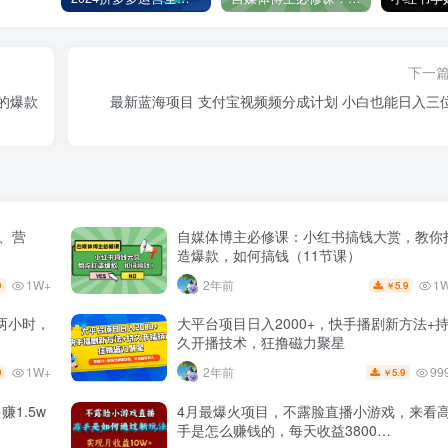
下一
的爆款
最新蓝海项目 支付宝视频频分成计划 小白也能日入三
量、营
自媒体博主必修课：小红书搞钱大赏，教你
造爆款，如何搞钱（11节课）
1W+
1
2年前
9
5.9
￥
两小时，
大平台项目日入2000+，快手播剧新方法+
久开播技术，狂撸磁力聚星
1W+
99
2年前
9
5.9
￥
1.5w
4月最爆火项目，不露脸直播小游戏，来看
手是怎么赚钱的，每天收益3800…