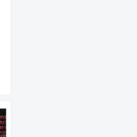
小红书孕妇宝妈暴力拉新玩法，每日两小时，单日收益500+
大平台项目日入2000+，快手播剧新方法+持久开播技术，狂撸磁力聚星
小红书之检钱课：从0开始实测每月多赚1.5w起步，赚钱真的太简单了（98节）