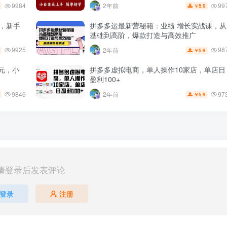
9984
99
2年前
5.9
￥
+，新手
拼多多运最新营秘籍：业绩 增长实战课，从
基础到高阶，爆款打造与高效推广
9925
98
2年前
5.9
￥
元，小
拼多多虚拟电商，单人操作10家店，单店日
盈利100+
9846
97
2年前
5.9
￥
请登录后发表评论
登录
注册