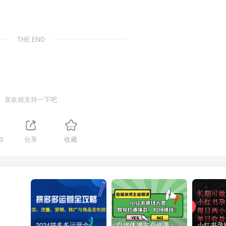
THE END
喜欢就支持一下吧
3
分享
收藏
2024拼多多运营全攻略：开店、流量、营销、推广与商品发布技巧（无水印）
自媒体博主必修课：小红书搞钱大赏，教你打造爆款，如何搞钱（11节课）