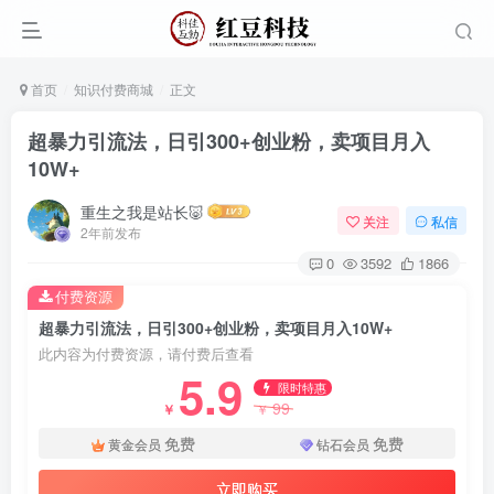
首页
知识付费商城
正文
超暴力引流法，日引300+创业粉，卖项目月入
10W+
重生之我是站长🐷
关注
私信
2年前发布
0
3592
1866
付费资源
超暴力引流法，日引300+创业粉，卖项目月入10W+
此内容为付费资源，请付费后查看
5.9
限时特惠
99
￥
￥
免费
免费
黄金会员
钻石会员
立即购买