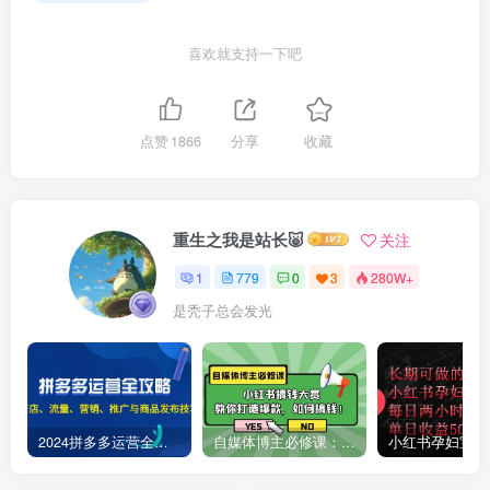
喜欢就支持一下吧
点赞
1866
分享
收藏
重生之我是站长🐷
关注
1
779
0
3
280W+
是秃子总会发光
2024拼多多运营全攻略：开店、流量、营销、推广与商品发布技巧（无水印）
自媒体博主必修课：小红书搞钱大赏，教你打造爆款，如何搞钱（11节课）