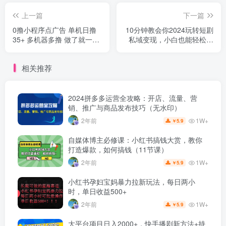
上一篇
下一篇
0撸小程序点广告 单机日撸
10分钟教会你2024玩转短剧
35+ 多机器多撸 做了就一定
私域变现，小白也能轻松日
有
入500+
相关推荐
2024拼多多运营全攻略：开店、流量、营
销、推广与商品发布技巧（无水印）
1W+
2年前
5.9
￥
自媒体博主必修课：小红书搞钱大赏，教你
打造爆款，如何搞钱（11节课）
1W+
2年前
5.9
￥
小红书孕妇宝妈暴力拉新玩法，每日两小
时，单日收益500+
1W+
2年前
5.9
￥
大平台项目日入2000+，快手播剧新方法+持