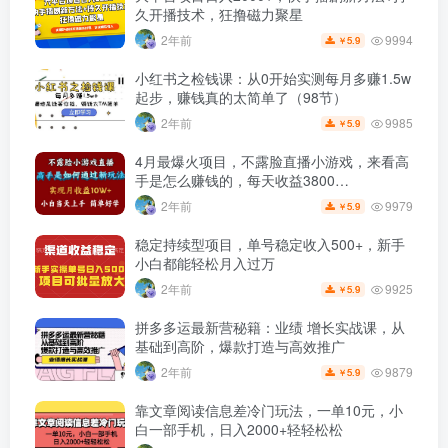
久开播技术，狂撸磁力聚星
9994
2年前
5.9
￥
小红书之检钱课：从0开始实测每月多赚1.5w
起步，赚钱真的太简单了（98节）
9985
2年前
5.9
￥
4月最爆火项目，不露脸直播小游戏，来看高
手是怎么赚钱的，每天收益3800…
9979
2年前
5.9
￥
稳定持续型项目，单号稳定收入500+，新手
小白都能轻松月入过万
9925
2年前
5.9
￥
拼多多运最新营秘籍：业绩 增长实战课，从
基础到高阶，爆款打造与高效推广
9879
2年前
5.9
￥
靠文章阅读信息差冷门玩法，一单10元，小
白一部手机，日入2000+轻轻松松