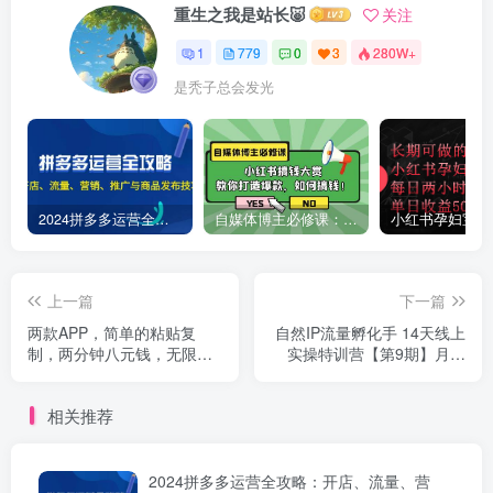
重生之我是站长🐷
关注
1
779
0
3
280W+
是秃子总会发光
2024拼多多运营全攻略：开店、流量、营销、推广与商品发布技巧（无水印）
自媒体博主必修课：小红书搞钱大赏，教你打造爆款，如何搞钱（11节课）
上一篇
下一篇
两款APP，简单的粘贴复
自然IP流量孵化手 14天线上
制，两分钟八元钱，无限
实操特训营【第9期】月入
做，执行就有收入
5w+百万爆款打造 (74节)
相关推荐
2024拼多多运营全攻略：开店、流量、营