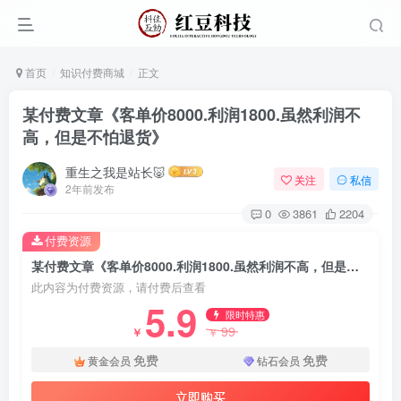
首页
知识付费商城
正文
某付费文章《客单价8000.利润1800.虽然利润不
高，但是不怕退货》
重生之我是站长🐷
关注
私信
2年前发布
0
3861
2204
付费资源
某付费文章《客单价8000.利润1800.虽然利润不高，但是不怕退货》
此内容为付费资源，请付费后查看
5.9
限时特惠
99
￥
￥
免费
免费
黄金会员
钻石会员
立即购买