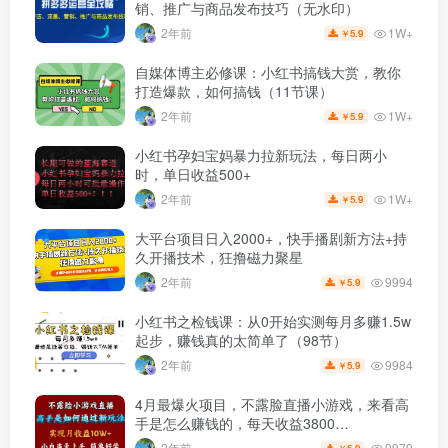
销、推广与商品发布技巧（无水印）
1W+
2年前
5.9
￥
自媒体博主必修课：小红书搞钱大赏，教你
打造爆款，如何搞钱（11节课）
1W+
2年前
5.9
￥
小红书孕妇宝妈暴力拉新玩法，每日两小
时，单日收益500+
1W+
2年前
5.9
￥
大平台项目日入2000+，快手播剧新方法+持
久开播技术，狂撸磁力聚星
9994
2年前
5.9
￥
小红书之检钱课：从0开始实测每月多赚1.5w
起步，赚钱真的太简单了（98节）
9984
2年前
5.9
￥
4月最爆火项目，不露脸直播小游戏，来看高
手是怎么赚钱的，每天收益3800…
9979
2年前