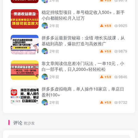
5.9
￥
稳定持续型项目，单号稳定收入500+，新手
小白都能轻松月入过万
9925
2年前
5.9
￥
拼多多运最新营秘籍：业绩 增长实战课，从
基础到高阶，爆款打造与高效推广
9879
2年前
5.9
￥
靠文章阅读信息差冷门玩法，一单10元，小
白一部手机，日入2000+轻轻松松
9846
2年前
5.9
￥
拼多多虚拟电商，单人操作10家店，单店日
盈利100+
9732
2年前
5.9
￥
评论
抢沙发